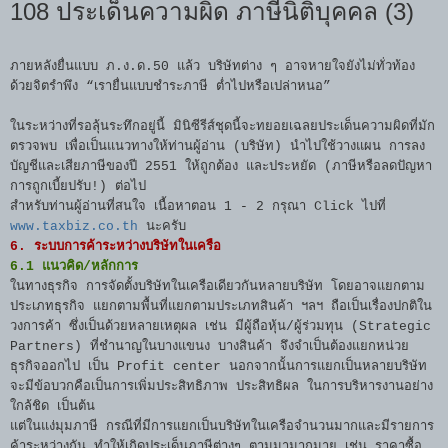
108 ประเด็นความผิด ภาษีนิติบุคคล (3)
ภายหลังยื่นแบบ ภ.ง.ด.50 แล้ว บริษัทต่าง ๆ อาจหายใจยังไม่ทั่วท้อง
ด้วยจิตรำพึง “เรายื่นแบบชำระภาษี ต่ำไปหรือเปล่าหนอ”
ในระหว่างที่รอลุ้นระทึกอยู่นี้ มินิซีรีส์ชุดนี้จะทยอยเฉลยประเด็นความผิดที่มัก
ตรวจพบ เพื่อเป็นแนวทางให้ท่านผู้อ่าน (บริษัท) นำไปใช้วางแผน การลง
บัญชีและเสียภาษีของปี 2551 ให้ถูกต้อง และประหยัด (ภาษีหรือลดปัญหา
การถูกเบี้ยปรับ!) ต่อไป
สำหรับท่านผู้อ่านที่สนใจ เนื้อหาตอน 1 - 2 กรุณา Click ไปที่
www.taxbiz.co.th
นะครับ
6. ระบบการค้าระหว่างบริษัทในเครือ
6.1 แนวคิด/หลักการ
ในทางธุรกิจ การจัดตั้งบริษัทในเครือเดียวกันหลายบริษัท โดยอาจแยกตาม
ประเภทธุรกิจ แยกตามพื้นที่แยกตามประเภทสินค้า ฯลฯ ถือเป็นเรื่องปกติใน
วงการค้า ซึ่งเป็นด้วยหลายเหตุผล เช่น มีผู้ถือหุ้น/ผู้ร่วมทุน (Strategic
Partners) ที่ชำนาญในบางแขนง บางสินค้า จึงจำเป็นต้องแยกหน่วย
ธุรกิจออกไป เป็น Profit center นอกจากนั้นการแยกเป็นหลายบริษัท
จะมีข้อบวกคือเป็นการเพิ่มประสิทธิภาพ ประสิทธิผล ในการบริหารงานอย่าง
ใกล้ชิด เป็นต้น
แต่ในแง่มุมภาษี กรณีที่มีการแยกเป็นบริษัทในเครือจำนวนมากและมีรายการ
ค้าระหว่างกัน ทำให้เกิดประเด็นภาษีต่างๆ ตามมามากมาย เช่น ราคาซื้อ