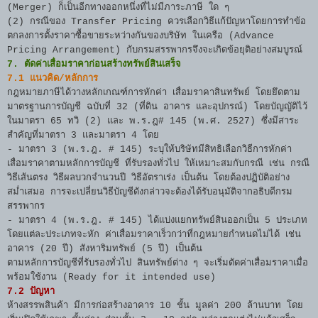
(Merger) ก็เป็นอีกทางออกหนึ่งที่ไม่มีภาระภาษี ใด ๆ
(2) กรณีของ Transfer Pricing ควรเลือกวิธีแก้ปัญหาโดยการทำข้อ
ตกลงการตั้งราคาซื้อขายระหว่างกันของบริษัท ในเครือ (Advance
Pricing Arrangement) กับกรมสรรพากรจึงจะเกิดข้อยุติอย่างสมบูรณ์
7. ตัดค่าเสื่อมราคาก่อนสร้างทรัพย์สินเสร็จ
7.1 แนวคิด/หลักการ
กฎหมายภาษีได้วางหลักเกณฑ์การหักค่า เสื่อมราคาสินทรัพย์ โดยยึดตาม
มาตรฐานการบัญชี ฉบับที่ 32 (ที่ดิน อาคาร และอุปกรณ์) โดยบัญญัติไว้
ในมาตรา 65 ทวิ (2) และ พ.ร.ฎ# 145 (พ.ศ. 2527) ซึ่งมีสาระ
สำคัญที่มาตรา 3 และมาตรา 4 โดย
- มาตรา 3 (พ.ร.ฎ. # 145) ระบุให้บริษัทมีสิทธิเลือกวิธีการหักค่า
เสื่อมราคาตามหลักการบัญชี ที่รับรองทั่วไป ให้เหมาะสมกับกรณี เช่น กรณี
วิธีเส้นตรง วิธีผลบวกจำนวนปี วิธีอัตราเร่ง เป็นต้น โดยต้องปฏิบัติอย่าง
สม่ำเสมอ การจะเปลี่ยนวิธีบัญชีดังกล่าวจะต้องได้รับอนุมัติจากอธิบดีกรม
สรรพากร
- มาตรา 4 (พ.ร.ฎ. # 145) ได้แบ่งแยกทรัพย์สินออกเป็น 5 ประเภท
โดยแต่ละประเภทจะหัก ค่าเสื่อมราคาเร็วกว่าที่กฎหมายกำหนดไม่ได้ เช่น
อาคาร (20 ปี) สังหาริมทรัพย์ (5 ปี) เป็นต้น
ตามหลักการบัญชีที่รับรองทั่วไป สินทรัพย์ต่าง ๆ จะเริ่มตัดค่าเสื่อมราคาเมื่อ
พร้อมใช้งาน (Ready for it intended use)
7.2 ปัญหา
ห้างสรรพสินค้า มีการก่อสร้างอาคาร 10 ชั้น มูลค่า 200 ล้านบาท โดย