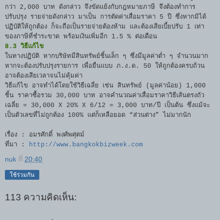
กว่า 2,000 บาท ดังกล่าว จึงขัดแย้งกับกฎหมายภาษี จึงต้องทำการ
ปรับปรุง รายจ่ายดังกล่าว มาเป็น การตัดค่าเสื่อมราคา 5 ปี ซึ่งหากมิได้
ปฏิบัติให้ถูกต้อง ก็จะถือเป็นรายจ่ายต้องห้าม และต้องเสียเบี้ยปรับ 1 เท่า
ของภาษีที่ชำระขาด พร้อมเงินเพิ่มอีก 1.5 % ต่อเดือน
8.3 วิธีแก้ไข
ในทางปฏิบัติ หากบริษัทมีสินทรัพย์ชิ้นเล็ก ๆ ซึ่งมีมูลค่าต่ำ ๆ จำนวนมาก
หากจะต้องปรับปรุงรายการ เพื่อยื่นแบบ ภ.ง.ด. 50 ให้ถูกต้องครบถ้วน
อาจต้องเสียเวลาจนไม่คุ้มค่า
วิธีแก้ไข อาจทำได้โดยใช้วิธีเฉลี่ย เช่น สินทรัพย์ (มูลค่าน้อย) 1,000
ชิ้น ราคาซื้อรวม 30,000 บาท อาจคำนวณค่าเสื่อมราคาวิธีเส้นตรงถัว
เฉลี่ย = 30,000 X 20% X 6/12 = 3,000 บาท/ปี เป็นต้น ซึ่งแม้จะ
เป็นตัวเลขที่ไม่ถูกต้อง 100% แต่ก็เหลือยอด “ส่วนต่าง” ไม่มากนัก
เรื่อง : อมรศักดิ์ พงศ์พศุตม์
ที่มา :
http://www.bangkokbizweek.com
nuk
ที่
20:40
ใช้ร่วมกัน
113 ความคิดเห็น: