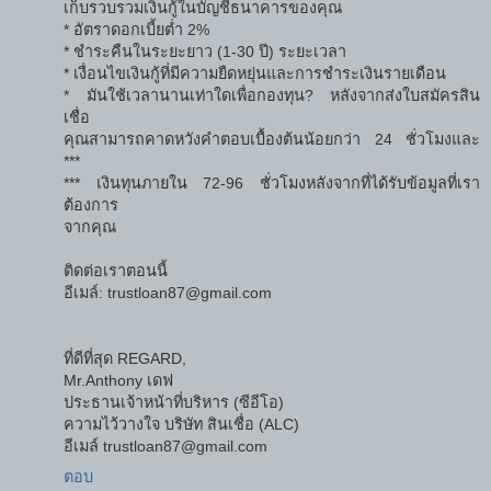
เก็บรวบรวมเงินกู้ในบัญชีธนาคารของคุณ
* อัตราดอกเบี้ยต่ำ 2%
* ชําระคืนในระยะยาว (1-30 ปี) ระยะเวลา
* เงื่อนไขเงินกู้ที่มีความยืดหยุ่นและการชำระเงินรายเดือน
* มันใช้เวลานานเท่าใดเพื่อกองทุน? หลังจากส่งใบสมัครสิน
เชื่อ
คุณสามารถคาดหวังคำตอบเบื้องต้นน้อยกว่า 24 ชั่วโมงและ
***
*** เงินทุนภายใน 72-96 ชั่วโมงหลังจากที่ได้รับข้อมูลที่เรา
ต้องการ
จากคุณ
ติดต่อเราตอนนี้
อีเมล์: trustloan87@gmail.com
ที่ดีที่สุด REGARD,
Mr.Anthony เดฟ
ประธานเจ้าหน้าที่บริหาร (ซีอีโอ)
ความไว้วางใจ บริษัท สินเชื่อ (ALC)
อีเมล์ trustloan87@gmail.com
ตอบ