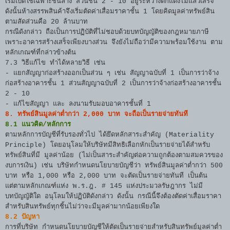
เริ่มเปิดใช้เฉพาะชั้นล่าง ส่วนชั้น 2 - 10 อยู่ระหว่างตกแต่งไม่แล้วเสร็จ
ดังนั้นห้างสรรพสินค้าจึงเริ่มตัดค่าเสื่อมราคาชั้น 1 โดยคิดมูลค่าทรัพย์สิน
ตามสัดส่วนคือ 20 ล้านบาท
กรณีดังกล่าว ถือเป็นการปฏิบัติที่ไม่ชอบด้วยบทบัญญัติของกฎหมายภาษี
เพราะอาคารสร้างเสร็จเพียงบางส่วน จึงยังไม่ถือว่ามีความพร้อมใช้งาน ตาม
หลักเกณฑ์ที่กล่าวข้างต้น
7.3 วิธีแก้ไข ทำได้หลายวิธี เช่น
- แยกสัญญาก่อสร้างออกเป็นส่วน ๆ เช่น สัญญาฉบับที่ 1 เป็นการว่าจ้าง
ก่อสร้างอาคารชั้น 1 ส่วนสัญญาฉบับที่ 2 เป็นการว่าจ้างก่อสร้างอาคารชั้น
2 - 10
- แก้ไขสัญญา และ ลงนามรับมอบอาคารชั้นที่ 1
8. ทรัพย์สินมูลค่าต่ำกว่า 2,000 บาท จะถือเป็นรายจ่ายทันที
8.1 แนวคิด/หลักการ
ตามหลักการบัญชีที่รับรองทั่วไป ได้ยึดหลักสาระสำคัญ (Materiality
Principle) โดยอนุโลมให้บริษัทมีสิทธิเลือกหักเป็นรายจ่ายได้สำหรับ
ทรัพย์สินที่มี มูลค่าน้อย (ไม่เป็นสาระสำคัญต่อความถูกต้องตามสมควรของ
งบการเงิน) เช่น บริษัทกำหนดนโยบายบัญชีว่า ทรัพย์สินมูลค่าต่ำกว่า 500
บาท หรือ 1,000 หรือ 2,000 บาท จะตัดเป็นรายจ่ายทันที เป็นต้น
แต่ตามหลักเกณฑ์แห่ง พ.ร.ฎ. # 145 แห่งประมวลรัษฎากร ไม่มี
บทบัญญัติใด อนุโลมให้ปฏิบัติดังกล่าว ดังนั้น กรณีนี้จึงต้องตัดค่าเสื่อมราคา
สำหรับสินทรัพย์ทุกชิ้นไม่ว่าจะมีมูลค่ามากน้อยเพียงใด
8.2 ปัญหา
การที่บริษัท กำหนดนโยบายบัญชีให้ตัดเป็นรายจ่ายสำหรับสินทรัพย์มูลค่าต่ำ