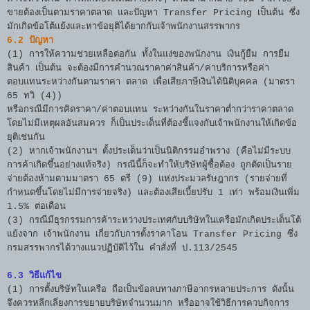
ขายต้องเป็นตามราคาตลาด และปัญหา Transfer Pricing เป็นต้น ซึ่ง
มักเกิดข้อโต้แย้งและหาข้อยุติได้ยากกับเจ้าพนักงานสรรพากร
6.2 ปัญหา
(1) การให้ความช่วยเหลือต่อกัน ทั้งในแง่ของพนักงาน เงินกู้ยืม การยืม
สินค้า เป็นต้น จะต้องมีการคำนวณราคาค่าสินค้า/ค่าบริการหรือค่า
ตอบแทนระหว่างกันตามราคา ตลาด เพื่อเสียภาษีเงินได้นิติบุคคล (มาตรา
65 ทวิ (4))
หรือกรณีมีการคิดราคา/ค่าตอบแทน ระหว่างกันในราคาต่ำกว่าราคาตลาด
โดยไม่มีเหตุผลอันสมควร ก็เป็นประเด็นที่ต้องชี้แจงกับเจ้าพนักงานให้เกิดข้อ
ยุติเช่นกัน
(2) หากเจ้าพนักงานฯ ตั้งประเด็นว่าเป็นนิติกรรมอำพราง (คือไม่มีระบบ
การค้าเกิดขึ้นอย่างแท้จริง) กรณีนี้ก็จะทำให้บริษัทผู้ซื้อต้อง ถูกตัดเป็นราย
จ่ายต้องห้ามตามมาตรา 65 ตรี (9) แห่งประมวลรัษฎากร (รายจ่ายที่
กำหนดขึ้นโดยไม่มีการจ่ายจริง) และต้องเสียเบี้ยปรับ 1 เท่า พร้อมเงินเพิ่ม
1.5% ต่อเดือน
(3) กรณีมีธุรกรรมการค้าระหว่างประเทศกับบริษัทในเครือมักเกิดประเด็นโต้
แย้งจาก เจ้าพนักงาน เกี่ยวกับการตั้งราคาโอน Transfer Pricing ซึ่ง
กรมสรรพากรได้วางแนวปฏิบัติไว้ใน คำสั่งที่ ป.113/2545
6.3 วิธีแก้ไข
(1) การตั้งบริษัทในเครือ ถือเป็นข้อลบทางภาษีอากรหลายประการ ดังนั้น
จึงควรหลีกเลี่ยงการขยายบริษัทจำนวนมาก หรืออาจใช้วิธีการควบกิจการ