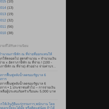
2015
(10)
2014
(13)
2013
(19)
2012
(32)
2011
(56)
2010
(38)
ามที่ได้รับความนิยม
ำนวณภาษีหัก ณ ที่จ่ายที่ออกแทนให้
อกให้ตลอดไป สูตรคำนวณ = จำนวนเงิน
่จ่าย x อัตราภาษีหัก ณ ที่จ่าย / (100 -
ภาษีหัก ณ ที่จ่าย) ตัวอย่าง จ่ายค่าบร...
การฟื้นฟูหลังน้ำลดของรัฐบาล 6
รการ
การฟื้นฟูหลังน้ำลดของรัฐบาล 6
การ • 1.ประชาชนทั่วไป – การจ่ายเงิน
เหลือผู้ประสบภัยครัวเรือนละ 5,000 บาท
การให้เงินกู้ยืมแก่กรรมการ,พนักงาน โดย
ดดอกเบี้ยจะได้มั๊ย หรือคิดแต่น้อย ถ้าได้