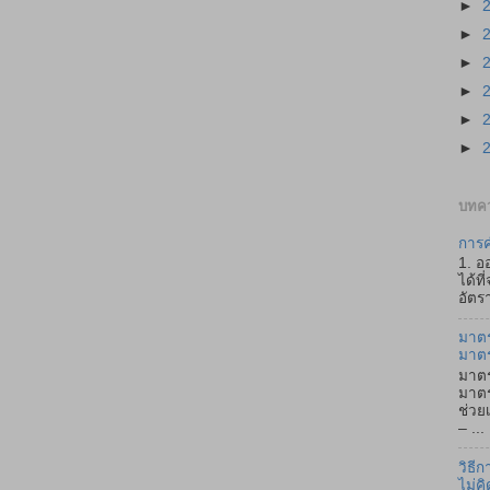
►
►
►
►
►
►
บทคว
การค
1. อ
ได้ที
อัตรา
มาตร
มาต
มาตร
มาตร
ช่วย
– ...
วิธี
ไม่คิ