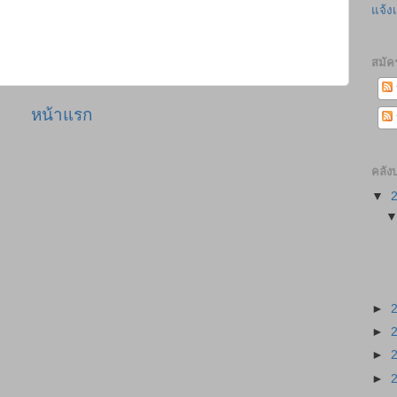
แจ้ง
สมัค
หน้าแรก
คลัง
▼
►
►
►
►