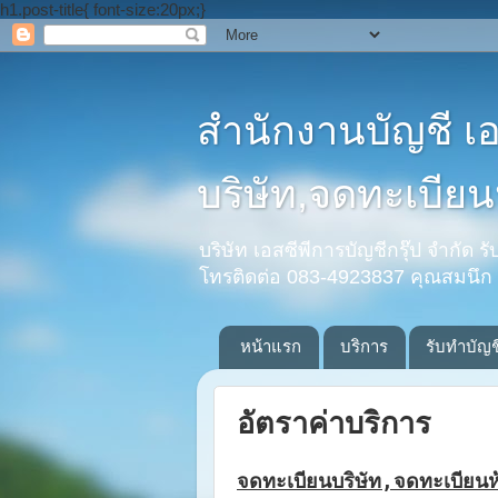
h1.post-title{ font-size:20px;}
สำนักงานบัญชี เ
บริษัท,จดทะเบียนห
บริษัท เอสซีพีการบัญชีกรุ๊ป จำกัด 
โทรติดต่อ 083-4923837 คุณสมนึก
หน้าแรก
บริการ
รับทำบัญช
อัตราค่าบริการ
จดทะเบียนบริษัท
,
จดทะเบียนห้