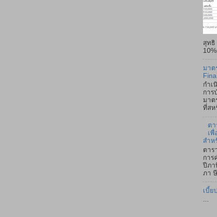
สุทธ
10% -
มาตร
Fina
กำเน
การบ
มาตร
ที่ส
ตา
เพ
สำหร
ตารา
การค
ปีภา
ภา ษี
เบี้ย
...