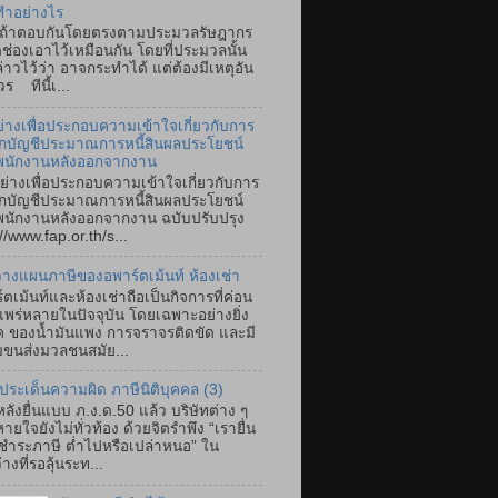
ทำอย่างไร
ตอบกันโดยตรงตามประมวลรัษฎากร
ิดช่องเอาไว้เหมือนกัน โดยที่ประมวลนั้น
ล่าวไว้ว่า อาจกระทำได้ แต่ต้องมีเหตุอัน
ร ทีนี้เ...
ย่างเพื่อประกอบความเข้าใจเกี่ยวกับการ
ึกบัญชีประมาณการหนี้สินผลประโยชน์
พนักงานหลังออกจากงาน
ย่างเพื่อประกอบความเข้าใจเกี่ยวกับการ
ึกบัญชีประมาณการหนี้สินผลประโยชน์
นักงานหลังออกจากงาน ฉบับปรับปรุง
//www.fap.or.th/s...
างแผนภาษีของอพาร์ตเม้นท์ ห้องเช่า
์ตเม้นท์และห้องเช่าถือเป็นกิจการที่ค่อน
แพร่หลายในปัจจุบัน โดยเฉพาะอย่างยิ่ง
ค ของน้ำมันแพง การจราจรติดขัด และมี
ขนส่งมวลชนสมัย...
ประเด็นความผิด ภาษีนิติบุคคล (3)
ลังยื่นแบบ ภ.ง.ด.50 แล้ว บริษัทต่าง ๆ
ายใจยังไม่ทั่วท้อง ด้วยจิตรำพึง “เรายื่น
ำระภาษี ต่ำไปหรือเปล่าหนอ” ใน
างที่รอลุ้นระท...