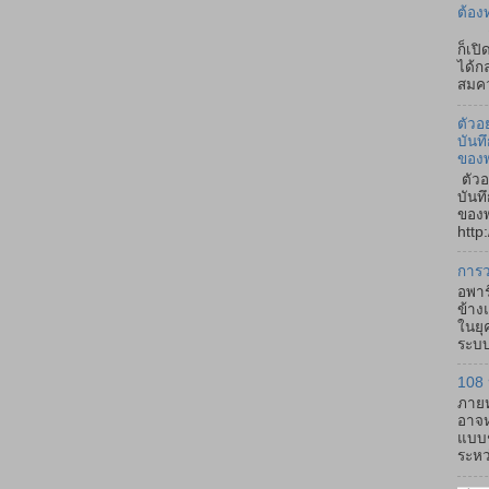
ต้อง
ถ้า
ก็เป
ได้ก
สมคว
ตัวอ
บันท
ของ
ตัวอ
บันท
ของพ
http:
การว
อพาร
ข้าง
ในยุ
ระบบ
108 
ภายห
อาจห
แบบช
ระหว่