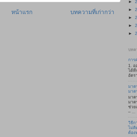
►
►
หน้าแรก
บทความที่เก่ากว่า
►
►
►
บทคว
การค
1. อ
ได้ที
อัตรา
มาตร
มาต
มาตร
มาตร
ช่วย
– ...
วิธี
ไม่คิ
ต้อง