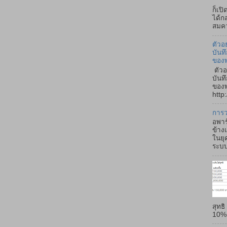
ถ้า
ก็เป
ได้ก
สมคว
ตัวอ
บันท
ของ
ตัวอ
บันท
ของพ
http:
การว
อพาร
ข้าง
ในยุ
ระบบ
สุทธ
10% -