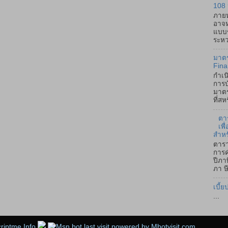
108 
ภายห
อาจห
แบบช
ระหว่
มาตร
Fina
กำเน
การบ
มาตร
ที่ส
ตา
เพ
สำหร
ตารา
การค
ปีภา
ภา ษี
เบี้ย
...