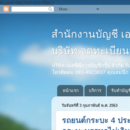
h1.post-title{ font-size:20px;}
สำนักงานบัญชี เ
บริษัท,จดทะเบียนห
บริษัท เอสซีพีการบัญชีกรุ๊ป จำกัด 
โทรติดต่อ 083-4923837 คุณสมนึก
หน้าแรก
บริการ
รับทำบัญช
วันจันทร์ที่ 3 กุมภาพันธ์ พ.ศ. 2563
รถยนต์กระบะ 4 ประต