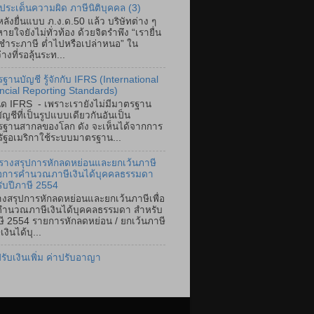
ประเด็นความผิด ภาษีนิติบุคคล (3)
ลังยื่นแบบ ภ.ง.ด.50 แล้ว บริษัทต่าง ๆ
ายใจยังไม่ทั่วท้อง ด้วยจิตรำพึง “เรายื่น
ำระภาษี ต่ำไปหรือเปล่าหนอ” ใน
างที่รอลุ้นระท...
ฐานบัญชี รู้จักกับ IFRS (International
ncial Reporting Standards)
ิด IFRS - เพราะเรายังไม่มีมาตรฐาน
ัญชีที่เป็นรูปแบบเดียวกันอันเป็น
ฐานสากลของโลก ดัง จะเห็นได้จากการ
หรัฐอเมริกาใช้ระบบมาตรฐาน...
รางสรุปการหักลดหย่อนและยกเว้นภาษี
ื่อการคำนวณภาษีเงินได้บุคคลธรรมดา
ับปีภาษี 2554
งสรุปการหักลดหย่อนและยกเว้นภาษีเพื่อ
ำนวณภาษีเงินได้บุคคลธรรมดา สำหรับ
ษี 2554 รายการหักลดหย่อน / ยกเว้นภาษี
เงินได้บุ...
ปรับเงินเพิ่ม ค่าปรับอาญา