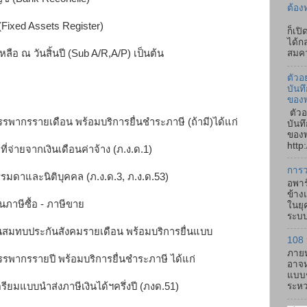
ต้อง
ถ้า
(Fixed Assets Register)
ก็เป
ได้ก
หลือ ณ วันสิ้นปี (Sub A/R,A/P) เป็นต้น
สมคว
ตัวอ
บันท
ของ
ตัวอ
สรรพากรรายเดือน พร้อมบริการยื่นชำระภาษี (ถ้ามี)ได้แก่
บันท
ของพ
http:
่จ่ายจากเงินเดือนค่าจ้าง (ภ.ง.ด.1)
การว
รรมดาและนิติบุคคล (ภ.ง.ด.3, ภ.ง.ด.53)
อพาร
ข้าง
นภาษีซื้อ - ภาษีขาย
ในยุ
ระบบ
นสมทบประกันสังคมรายเดือน พร้อมบริการยื่นแบบ
108 
ภายห
สรรพากรรายปี พร้อมบริการยื่นชำระภาษี ได้แก่
อาจห
แบบช
ียมแบบนำส่งภาษีเงินได้ฯครึ่งปี (ภงด.51)
ระหว่