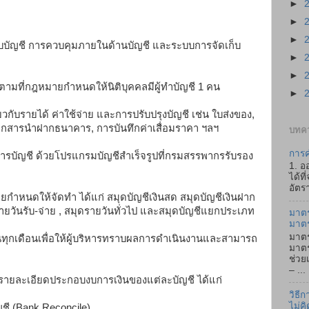
►
►
►
บัญชี การควบคุมภายในด้านบัญชี และระบบการจัดเก็บ
►
►
ัทตามที่กฎหมายกำหนดให้นิติบุคคลมีผู้ทำบัญชี 1 คน
►
ี่ยวกับรายได้ ค่าใช้จ่าย และการปรับปรุงบัญชี เช่น ใบส่งของ,
 เอกสารนำฝากธนาคาร, การบันทึกค่าเสื่อมราคา ฯลฯ
บทคว
การค
รบัญชี ด้วยโปรแกรมบัญชีสำเร็จรูปที่กรมสรรพากรรับรอง
1. อ
ได้ที
อัตรา
ยกำหนดให้จัดทำ ได้แก่ สมุดบัญชีเงินสด สมุดบัญชีเงินฝาก
ายวันรับ-จ่าย , สมุดรายวันทั่วไป และสมุดบัญชีแยกประเภท
มาตร
มาต
มาตร
ทุกเดือนเพื่อให้ผู้บริหารทราบผลการดำเนินงานและสามารถ
มาตร
ช่วย
– ...
มรายละเอียดประกอบงบการเงินของแต่ละบัญชี ได้แก่
วิธี
ไม่คิ
ี (Bank Reconcile)