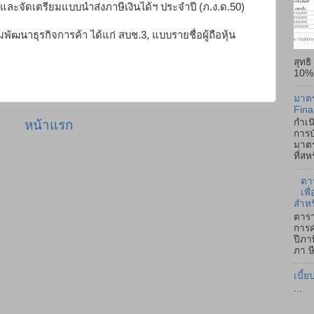
และจัดเตรียมแบบนำส่งภาษีเงินได้ฯ ประจำปี (ภ.ง.ด.50)
ัฒนาธุรกิจการค้า ได้แก่ สบช.3, แบบรายชื่อผู้ถือหุ้น
สุทธ
10% -
มาตร
Fina
กำเน
หน้าแรก
การบ
มาตร
ที่ส
ตา
เพ
สำหร
ตารา
การค
ปีภา
ภา ษี
เบี้ย
...