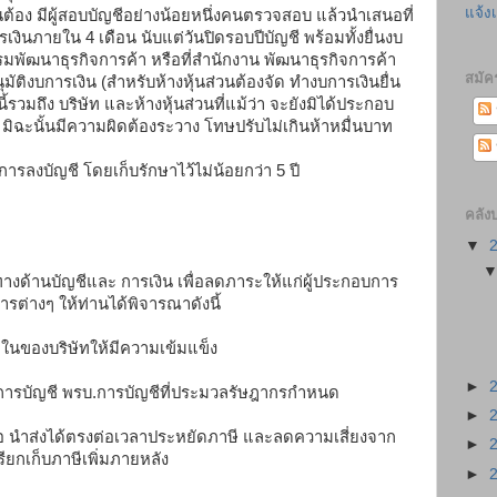
แจ้ง
ต้อง มีผู้สอบบัญชีอย่างน้อยหนึ่งคนตรวจสอบ แล้วนำเสนอที่
รเงินภายใน 4 เดือน นับแต่วันปิดรอบปีบัญชี พร้อมทั้งยื่นงบ
กรมพัฒนาธุรกิจการค้า หรือที่สำนักงาน พัฒนาธุรกิจการค้า
สมัค
ุมัติงบการเงิน (สำหรับห้างหุ้นส่วนต้องจัด ทำงบการเงินยื่น
นี้รวมถึง บริษัท และห้างหุ้นส่วนที่แม้ว่า จะยังมิได้ประกอบ
 มิฉะนั้นมีความผิดต้องระวาง โทษปรับไม่เกินห้าหมื่นบาท
รลงบัญชี โดยเก็บรักษาไว้ไม่น้อยกว่า 5 ปี
คลัง
▼
างด้านบัญชีและ การเงิน เพื่อลดภาระให้แก่ผู้ประกอบการ
รต่างๆ ให้ท่านได้พิจารณาดังนี้
ในของบริษัทให้มีความเข้มแข็ง
►
การบัญชี พรบ.การบัญชีที่ประมวลรัษฎากรกำหนด
►
่อถือ นำส่งได้ตรงต่อเวลาประหยัดภาษี และลดความเสี่ยงจาก
►
กเก็บภาษีเพิ่มภายหลัง
►