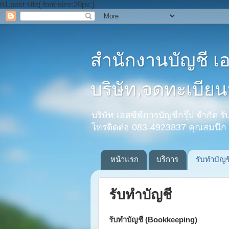
h1.post-title{ font-size:20px;}
สำนักงานบัญชี เ
บริษัท,จดทะเบียนห
บริษัท เอสซีพีการบัญชีกรุ๊ป จำกัด 
โทรติดต่อ 083-4923837 คุณสมนึก
หน้าแรก
บริการ
รับทำบัญช
รับทำบัญชี
รับทำบัญชี (Bookkeeping)