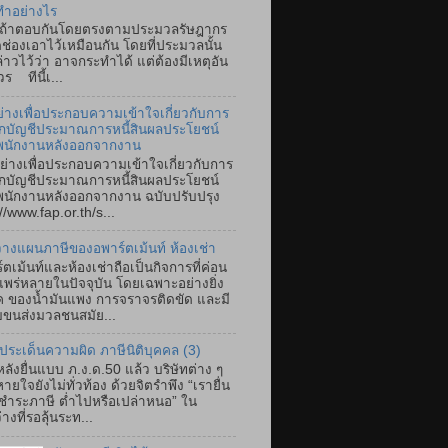
ทำอย่างไร
ตอบกันโดยตรงตามประมวลรัษฎากร
ิดช่องเอาไว้เหมือนกัน โดยที่ประมวลนั้น
ล่าวไว้ว่า อาจกระทำได้ แต่ต้องมีเหตุอัน
ร ทีนี้เ...
ย่างเพื่อประกอบความเข้าใจเกี่ยวกับการ
ึกบัญชีประมาณการหนี้สินผลประโยชน์
พนักงานหลังออกจากงาน
ย่างเพื่อประกอบความเข้าใจเกี่ยวกับการ
ึกบัญชีประมาณการหนี้สินผลประโยชน์
นักงานหลังออกจากงาน ฉบับปรับปรุง
//www.fap.or.th/s...
างแผนภาษีของอพาร์ตเม้นท์ ห้องเช่า
์ตเม้นท์และห้องเช่าถือเป็นกิจการที่ค่อน
แพร่หลายในปัจจุบัน โดยเฉพาะอย่างยิ่ง
ค ของน้ำมันแพง การจราจรติดขัด และมี
ขนส่งมวลชนสมัย...
ประเด็นความผิด ภาษีนิติบุคคล (3)
ลังยื่นแบบ ภ.ง.ด.50 แล้ว บริษัทต่าง ๆ
ายใจยังไม่ทั่วท้อง ด้วยจิตรำพึง “เรายื่น
ำระภาษี ต่ำไปหรือเปล่าหนอ” ใน
างที่รอลุ้นระท...