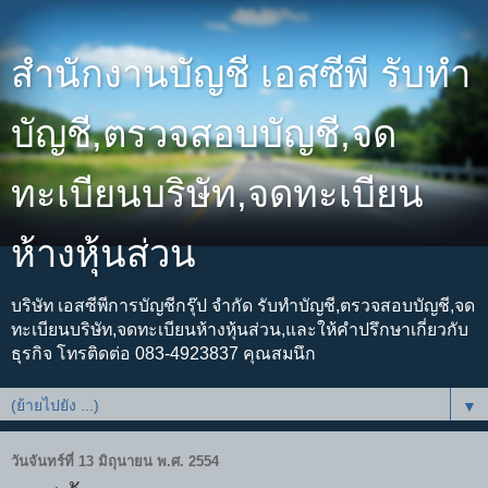
สำนักงานบัญชี เอสซีพี รับทำ
บัญชี,ตรวจสอบบัญชี,จด
ทะเบียนบริษัท,จดทะเบียน
ห้างหุ้นส่วน
บริษัท เอสซีพีการบัญชีกรุ๊ป จำกัด รับทำบัญชี,ตรวจสอบบัญชี,จด
ทะเบียนบริษัท,จดทะเบียนห้างหุ้นส่วน,และให้คำปรึกษาเกี่ยวกับ
ธุรกิจ โทรติดต่อ 083-4923837 คุณสมนึก
▼
วันจันทร์ที่ 13 มิถุนายน พ.ศ. 2554