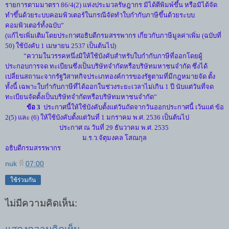
รายการตามมาตรา 86/4(2) แห่งประมวลรัษฎากร มิได้ตีพิมพ์ขึ้น หรือมิได้จัด
ทำขึ้นด้วยระบบคอมพิวเตอร์ในกรณีจัดทำใบกำกับภาษีขึ้นด้วยระบบ
คอมพิวเตอร์ทั้งฉบับ”
(แก้ไขเพิ่มเติมโดยประกาศอธิบดีกรมสรรพากร เกี่ยวกับภาษีมูลค่าเพิ่ม (ฉบับที่
50) ใช้บังคับ 1 เมษายน 2537 เป็นต้นไป)
”ความในวรรคหนึ่งมิให้ใช้บังคับสำหรับใบกำกับภาษีที่ออกโดยผู้
ประกอบการจด ทะเบียนซึ่งเป็นบริษัทจำกัดหรือบริษัทมหาชนจำกัด ซึ่งได้
เปลี่ยนสถานะจากรัฐวิสาหกิจประเภทองค์การของรัฐตามที่มีกฎหมายจัด ตั้ง
ทั้งนี้ เฉพาะใบกำกับภาษีที่ได้ออกในช่วงระยะเวลาไม่เกิน 1 ปี นับแต่วันที่จด
ทะเบียนจัดตั้งเป็นบริษัทจำกัดหรือบริษัทมหาชนจำกัด”
ข้อ 3
ประกาศนี้ให้ใช้บังคับตั้งแต่วันถัดจากวันออกประกาศนี้ เว้นแต่ ข้อ
2(5) และ (6) ให้ใช้บังคับตั้งแต่วันที่ 1 มกราคม พ.ศ. 2536 เป็นต้นไป
ประกาศ ณ วันที่ 29 ธันวาคม พ.ศ. 2535
ม.ร.ว.จัตุมงคล โสณกุล
อธิบดีกรมสรรพากร
nuk
ที่
07:00
ใช้ร่วมกัน
ไม่มีความคิดเห็น: