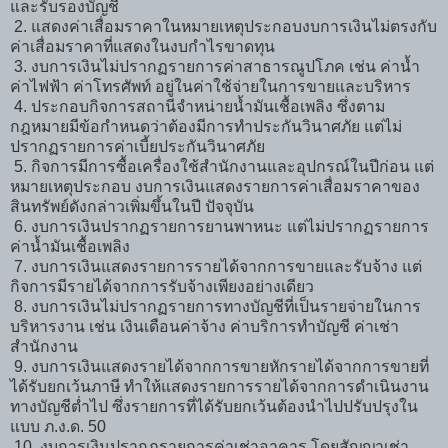
และรับรองบัญชี
2. แสดงค่าเสื่อมราคาในหมายเหตุประกอบงบการเงินไม่ตรงกับ
ค่าเสื่อมราคาที่แสดงในงบกำไรขาดทุน
3. งบการเงินไม่ปรากฏรายการค่าสาธารณูปโภค เช่น ค่าน้ำ
ค่าไฟฟ้า ค่าโทรศัพท์ อยู่ในค่าใช้จ่ายในการขายและบริหาร
4. ประกอบกิจการสถานีจำหน่ายน้ำมันเชื้อเพลิง ซึ่งตาม
กฎหมายมีข้อกำหนดว่าต้องมีการทำประกันวินาศภัย แต่ไม่
ปรากฏรายการค่าเบี้ยประกันวินาศภัย
5. กิจการมีการซื้อเครื่องใช้สำนักงานและอุปกรณ์ในปีก่อน แต่
หมายเหตุประกอบ งบการเงินแสดงรายการค่าเสื่อมราคาของ
สินทรัพย์ดังกล่าวเพิ่มขึ้นในปี ปัจจุบัน
6. งบการเงินปรากฏรายการยานพาหนะ แต่ไม่ปรากฏรายการ
ค่าน้ำมันเชื้อเพลิง
7. งบการเงินแสดงรายการรายได้จากการขายและรับจ้าง แต่
กิจการมีรายได้จากการรับจ้างเพียงอย่างเดียว
8. งบการเงินไม่ปรากฏรายการทางบัญชีที่เป็นรายจ่ายในการ
บริหารงาน เช่น เงินเดือนค่าจ้าง ค่าบริการทำบัญชี ค่าเช่า
สำนักงาน
9. งบการเงินแสดงรายได้จากการขายหักรายได้จากการขายที่
ได้รับยกเว้นภาษี ทำให้แสดงรายการรายได้จากการดำเนินงาน
ทางบัญชีต่ำไป ซึ่งรายการที่ได้รับยกเว้นต้องนำไปปรับปรุงใน
แบบ ภ.ง.ด. 50
10. งบการเงินปรากฏรายการค่าเช่าอาคาร โดยสัญญาเช่า