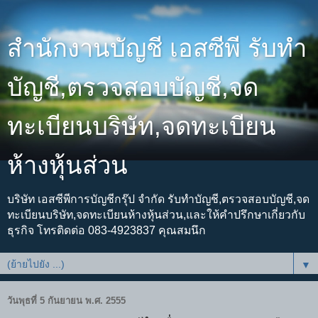
สำนักงานบัญชี เอสซีพี รับทำ
บัญชี,ตรวจสอบบัญชี,จด
ทะเบียนบริษัท,จดทะเบียน
ห้างหุ้นส่วน
บริษัท เอสซีพีการบัญชีกรุ๊ป จำกัด รับทำบัญชี,ตรวจสอบบัญชี,จด
ทะเบียนบริษัท,จดทะเบียนห้างหุ้นส่วน,และให้คำปรึกษาเกี่ยวกับ
ธุรกิจ โทรติดต่อ 083-4923837 คุณสมนึก
▼
วันพุธที่ 5 กันยายน พ.ศ. 2555