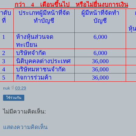
กว่า
4
เดือนขึ้นไป
หรือไม่ยื่นงบการเงิน
ำดับ
ประเภทผู้มีหน้าที่จัด
ผู้มีหน้าที่จัดทำ
ที่
ทำบัญชี
บัญชี
หุ้
1
ห้างหุ้นส่วนจด
6
,0
00
ทะเบียน
2
บริษัทจำกัด
6
,0
00
3
นิติบุคคลต่างประเทศ
36
,
000
4
บริษัทมหาชนจำกัด
36
,
000
5
กิจการร่วมค้า
36
,
000
nuk
ที่
03:29
ใช้ร่วมกัน
ไม่มีความคิดเห็น:
แสดงความคิดเห็น