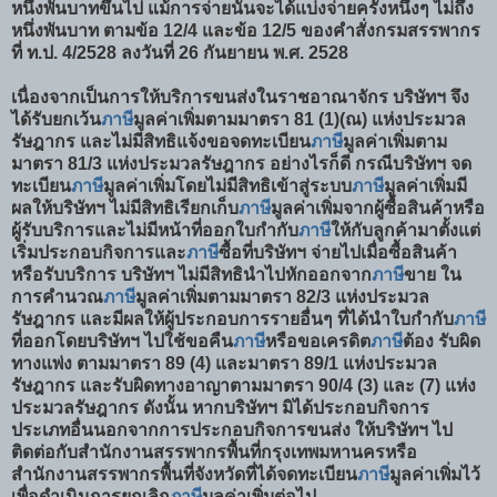
หนึ่งพันบาทขึ้นไป แม้การจ่ายนั้นจะได้แบ่งจ่ายครั้งหนึ่งๆ ไม่ถึง
หนึ่งพันบาท ตามข้อ 12/4 และข้อ 12/5 ของคำสั่งกรมสรรพากร
ที่ ท.ป. 4/2528 ลงวันที่ 26 กันยายน พ.ศ. 2528
เนื่องจากเป็นการให้บริการขนส่งในราชอาณาจักร บริษัทฯ จึง
ได้รับยกเว้น
ภาษี
มูลค่าเพิ่มตามมาตรา 81 (1)(ณ) แห่งประมวล
รัษฎากร และไม่มีสิทธิแจ้งขอจดทะเบียน
ภาษี
มูลค่าเพิ่มตาม
มาตรา 81/3 แห่งประมวลรัษฎากร อย่างไรก็ดี กรณีบริษัทฯ จด
ทะเบียน
ภาษี
มูลค่าเพิ่มโดยไม่มีสิทธิเข้าสู่ระบบ
ภาษี
มูลค่าเพิ่มมี
ผลให้บริษัทฯ ไม่มีสิทธิเรียกเก็บ
ภาษี
มูลค่าเพิ่มจากผู้ซื้อสินค้าหรือ
ผู้รับบริการและไม่มีหน้าที่ออกใบกำกับ
ภาษี
ให้กับลูกค้ามาตั้งแต่
เริ่มประกอบกิจการและ
ภาษี
ซื้อที่บริษัทฯ จ่ายไปเมื่อซื้อสินค้า
หรือรับบริการ บริษัทฯ ไม่มีสิทธินำไปหักออกจาก
ภาษี
ขาย ใน
การคำนวณ
ภาษี
มูลค่าเพิ่มตามมาตรา 82/3 แห่งประมวล
รัษฎากร และมีผลให้ผู้ประกอบการรายอื่นๆ ที่ได้นำใบกำกับ
ภาษี
ที่ออกโดยบริษัทฯ ไปใช้ขอคืน
ภาษี
หรือขอเครดิต
ภาษี
ต้อง รับผิด
ทางแพ่ง ตามมาตรา 89 (4) และมาตรา 89/1 แห่งประมวล
รัษฎากร และรับผิดทางอาญาตามมาตรา 90/4 (3) และ (7) แห่ง
ประมวลรัษฎากร ดังนั้น หากบริษัทฯ มิได้ประกอบกิจการ
ประเภทอื่นนอกจากการประกอบกิจการขนส่ง ให้บริษัทฯ ไป
ติดต่อกับสำนักงานสรรพากรพื้นที่กรุงเทพมหานครหรือ
สำนักงานสรรพากรพื้นที่จังหวัดที่ได้จดทะเบียน
ภาษี
มูลค่าเพิ่มไว้
เพื่อดำเนินการยกเลิก
ภาษี
มูลค่าเพิ่มต่อไป