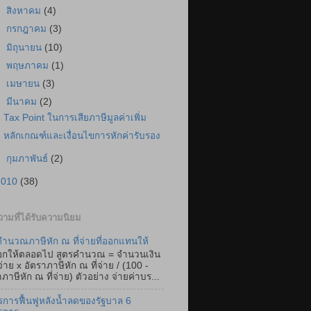
►
สิงหาคม
(4)
►
กรกฎาคม
(3)
►
มิถุนายน
(10)
►
พฤษภาคม
(1)
►
เมษายน
(3)
▼
มีนาคม
(2)
Tax Point ในการเสียภาษีมูลค่าเพิ่ม
หลักเกณฑ์และเงื่อนไขการหักค่ารับรอง
►
กุมภาพันธ์
(2)
2010
(38)
ามที่ได้รับความนิยม
ำนวณภาษีหัก ณ ที่จ่ายที่ออกแทนให้
อกให้ตลอดไป สูตรคำนวณ = จำนวนเงิน
่จ่าย x อัตราภาษีหัก ณ ที่จ่าย / (100 -
ภาษีหัก ณ ที่จ่าย) ตัวอย่าง จ่ายค่าบร...
การฟื้นฟูหลังน้ำลดของรัฐบาล 6