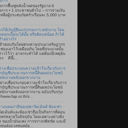
รการ
การฟื้นฟูหลังน้ำลดของรัฐบาล 6
การ • 1.ประชาชนทั่วไป – การจ่ายเงิน
เหลือผู้ประสบภัยครัวเรือนละ 5,000 บาท
การให้เงินกู้ยืมแก่กรรมการ,พนักงาน โดย
ดดอกเบี้ยจะได้มั๊ย หรือคิดแต่น้อย ถ้าได้
ทำอย่างไร
ตอบกันโดยตรงตามประมวลรัษฎากร
ิดช่องเอาไว้เหมือนกัน โดยที่ประมวลนั้น
ล่าวไว้ว่า อาจกระทำได้ แต่ต้องมีเหตุอัน
ร ทีนี้เ...
ย่างเพื่อประกอบความเข้าใจเกี่ยวกับการ
ึกบัญชีประมาณการหนี้สินผลประโยชน์
พนักงานหลังออกจากงาน
ย่างเพื่อประกอบความเข้าใจเกี่ยวกับการ
ึกบัญชีประมาณการหนี้สินผลประโยชน์
นักงานหลังออกจากงาน ฉบับปรับปรุง
//www.fap.or.th/s...
างแผนภาษีของอพาร์ตเม้นท์ ห้องเช่า
์ตเม้นท์และห้องเช่าถือเป็นกิจการที่ค่อน
แพร่หลายในปัจจุบัน โดยเฉพาะอย่างยิ่ง
ค ของน้ำมันแพง การจราจรติดขัด และมี
ขนส่งมวลชนสมัย...