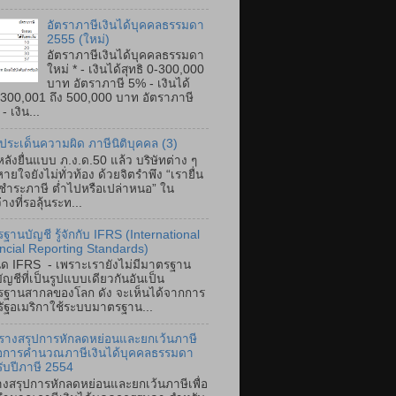
อัตราภาษีเงินได้บุคคลธรรมดา
2555 (ใหม่)
อัตราภาษีเงินได้บุคคลธรรมดา
ใหม่ * - เงินได้สุทธิ 0-300,000
บาท อัตราภาษี 5% - เงินได้
ิ 300,001 ถึง 500,000 บาท อัตราภาษี
 เงิน...
ประเด็นความผิด ภาษีนิติบุคคล (3)
ลังยื่นแบบ ภ.ง.ด.50 แล้ว บริษัทต่าง ๆ
ายใจยังไม่ทั่วท้อง ด้วยจิตรำพึง “เรายื่น
ำระภาษี ต่ำไปหรือเปล่าหนอ” ใน
างที่รอลุ้นระท...
ฐานบัญชี รู้จักกับ IFRS (International
ncial Reporting Standards)
ิด IFRS - เพราะเรายังไม่มีมาตรฐาน
ัญชีที่เป็นรูปแบบเดียวกันอันเป็น
ฐานสากลของโลก ดัง จะเห็นได้จากการ
หรัฐอเมริกาใช้ระบบมาตรฐาน...
รางสรุปการหักลดหย่อนและยกเว้นภาษี
ื่อการคำนวณภาษีเงินได้บุคคลธรรมดา
ับปีภาษี 2554
งสรุปการหักลดหย่อนและยกเว้นภาษีเพื่อ