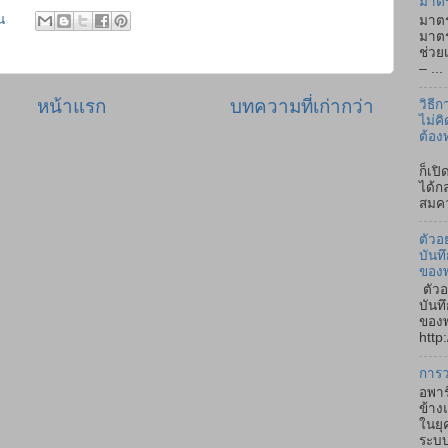
มาต
น
มาตร
มาตร
ช่วย
– ...
หน้าแรก
บทความที่เก่ากว่า
วิธี
ไม่คิ
ต้อง
ถ้า
ก็เป
ได้ก
สมคว
ตัวอ
บันท
ของ
ตัวอ
บันท
ของพ
http:
การว
อพาร
ข้าง
ในยุ
ระบบ