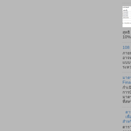
สุทธ
10% -
108 
ภายห
อาจห
แบบช
ระหว่
มาตร
Fina
กำเน
การบ
มาตร
ที่ส
ตา
เพ
สำหร
ตารา