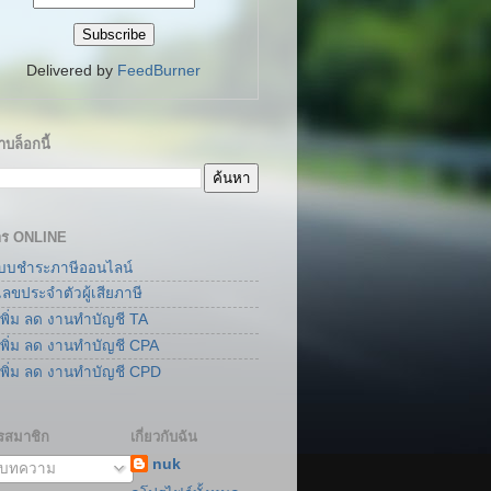
Delivered by
FeedBurner
บล็อกนี้
าร ONLINE
แบบชำระภาษีออนไลน์
เลขประจำตัวผู้เสียภาษี
เพิ่ม ลด งานทำบัญชี TA
เพิ่ม ลด งานทำบัญชี CPA
เพิ่ม ลด งานทำบัญชี CPD
รสมาชิก
เกี่ยวกับฉัน
nuk
บทความ