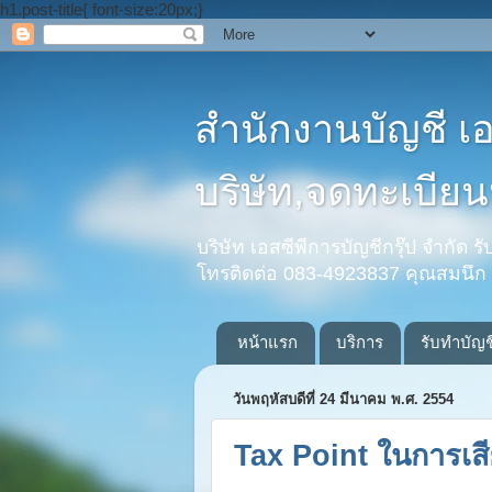
h1.post-title{ font-size:20px;}
สำนักงานบัญชี เ
บริษัท,จดทะเบียนห
บริษัท เอสซีพีการบัญชีกรุ๊ป จำกัด 
โทรติดต่อ 083-4923837 คุณสมนึก
หน้าแรก
บริการ
รับทำบัญช
วันพฤหัสบดีที่ 24 มีนาคม พ.ศ. 2554
Tax Point ในการเสีย