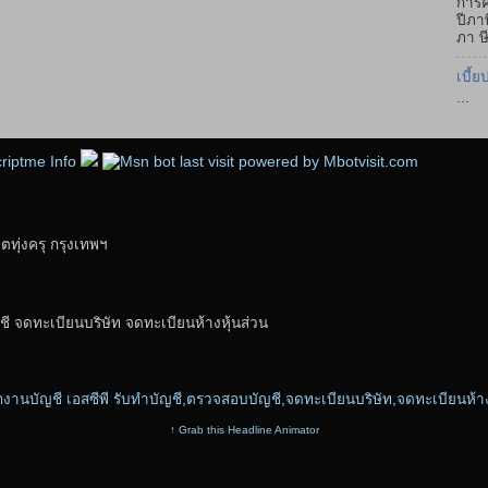
การค
ปีภา
ภา ษี
เบี้ย
...
ุ่งครุ กรุงเทพฯ
ี จดทะเบียนบริษัท จดทะเบียนห้างหุ้นส่วน
↑ Grab this Headline Animator