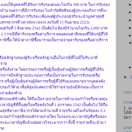
ี่จะมอบให้บุคคลที่ได้รับการรับรองคนละไม่เกิน 500 บาท ในการรับรอง
ดจำนวนคราวที่มีการรับรอง ไม่จำกัดสิทธิของผู้ประกอบกิจการที่จะ
ก่บุคคลที่ได้รับการรับรอง เพียงแต่ผู้ประกอบธุรกิจจะนำมูลค่าสุทธิ
ือกรมสรรพากรที่ กค 0804/18416 ลงวันที่ 15 กันยายน 2523)
่วันที่ 5 สิงหาคม 2542 เป็นต้นไป ต้องมีจำนวนไม่เกิน 2,000 บาท
3 กรณีที่ค่ารับรองหรือค่าบริการ ตลอดจนค่าสิ่งของที่ให้แก่ผู้ที่ได้
อภาษีซื้อ ให้นำค่าภาษีซื้อมารวมเป็นรายจ่ายค่ารับรองหรือค่าบริการ
ือหลักฐานของผู้รับ หรือหลักฐานอื่นในกรณีที่ไม่มีใบรับ อาทิ
จ่าย
ือสั่งจ่าย โดยกรรมการหรือผู้เป็นหุ้นส่วนผู้จัดการหรือผู้ที่ได้รับ
จากการมีหลักฐานประกอบการถือเป็นรายจ่ายในการรับรองหรือ
►
 หรือผู้เป็นหุ้นส่วนผู้จัดการหรือผู้ที่ได้รับมอบหมายจากบุคคลดัง
ารรับรองไว้ด้วย เพื่อพิสูจน์แสดงว่ามิใช่รายจ่ายอันมีลักษณะเป็นการ
บทคว
ายจ่ายต้องห้าม
หลักเกณฑ์ข้างต้น ให้ถือเป็นรายจ่ายในการคำนวณกำไรหรือขาดทุน
การค
ลาบัญชีที่สิ้นสุดในหรือหลังวันที่ 1 มกราคม 2542 เป็นต้นไป ให้ถือ
1. อ
ทธิทางภาษีอากรได้ตามจำนวนที่ จ่ายจริง แต่ไม่เกินร้อยละ 0.3
ได้ที
นวณกำไรสุทธิก่อนหักรายจ่ายใดๆ ในรอบระยะเวลาบัญชีหรือของ
อัตรา
ระยะเวลาบัญชีแล้วแต่อย่างไรจะมากกว่า ทั้งนี้ รายจ่ายที่จะนำมา
มาตร
บาท