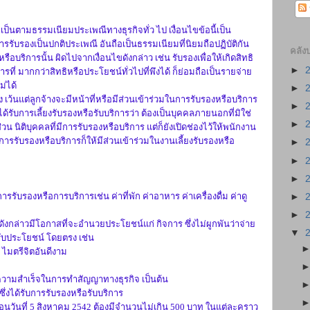
ป็นตามธรรมเนียมประเพณีทางธุรกิจทั่ว ไป เงื่อนไขข้อนี้เป็น
ารรับรองเป็นปกติประเพณี อันถือเป็นธรรมเนียมที่นิยมถือปฏิบัติกัน
คลัง
อบริการนั้น ผิดไปจากเงื่อนไขดังกล่าว เช่น รับรองเพื่อให้เกิดสิทธิ
►
การที่ มากกว่าสิทธิหรือประโยชน์ทั่วไปที่พึงได้ ก็ย่อมถือเป็นรายจ่าย
่ได้
►
 เว้นแต่ลูกจ้างจะมีหน้าที่หรือมีส่วนเข้าร่วมในการรับรองหรือบริการ
►
ด้รับการเลี้ยงรับรองหรือรับบริการว่า ต้องเป็นบุคคลภายนอกที่มิใช่
►
วน นิติบุคคลที่มีการรับรองหรือบริการ แต่ก็ยังเปิดช่องไว้ให้พนักงาน
อ การรับรองหรือบริการก็ให้มีส่วนเข้าร่วมในงานเลี้ยงรับรองหรือ
►
►
►
รับรองหรือการบริการเช่น ค่าที่พัก ค่าอาหาร ค่าเครื่องดื่ม ค่าดู
►
►
กล่าวมีโอกาสที่จะอำนวยประโยชน์แก่ กิจการ ซึ่งไม่ผูกพันว่าจ่าย
▼
้รับประโยชน์ โดยตรง เช่น
ไมตรีจิตอันดีงาม
ามสำเร็จในการทำสัญญาทางธุรกิจ เป็นต้น
ซึ่งได้รับการรับรองหรือรับบริการ
ันที่ 5 สิงหาคม 2542 ต้องมีจำนวนไม่เกิน 500 บาท ในแต่ละคราว