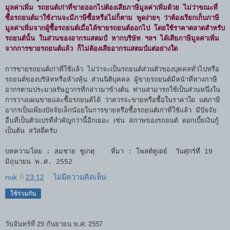
มูลค่าเพิ่ม รถยนต์เก่าที่ขายออกไปต้องเสียภาษีมูลค่าเพิ่มด้วย ไม่ว่าขณะที่
ซื้อรถยนต์มาใช้งานจะมีภาษีซื้อหรือไม่ก็ตาม พูดง่ายๆ ว่าต้องเรียกเก็บภาษี
มูลค่าเพิ่มจากผู้ซื้อรถยนต์เมื่อได้ขายรถยนต์ออกไป โดยใช้ราคาตลาดสำหรับ
รถยนต์นั้น ในส่วนของอากรแสตมป์ หากบริษัท ฯลฯ ได้เสียภาษีมูลค่าเพิ่ม
จากการขายรถยนต์แล้ว ก็ไม่ต้องเสียอากรแสตมป์แต่อย่างใด
การขายรถยนต์เก่าที่ใช้แล้ว ไม่ว่าจะเป็นรถยนต์ส่วนตัวของบุคคลทั่วไปหรือ
รถยนต์ของบริษัทหรือห้างหุ้น ส่วนนิติบุคคล ผู้ขายรถยนต์มีหน้าที่ทางภาษี
อากรตามประมวลรัษฎากรที่กล่าวมาข้างต้น ท่านสามารถใช้เป็นส่วนหนึ่งใน
การวางแผนขายและซื้อรถยนต์ได้ ว่าควรจะขายหรือซื้อในราคาใด แต่ภาษี
อากรเป็นเพียงปัจจัยเล็กน้อยในการขายหรือซื้อรถยนต์เก่าที่ใช้แล้ว มีปัจจัย
อื่นที่เป็นตัวแปรที่สำคัญกว่านี้อีกเยอะ เช่น สภาพของรถยนต์ ดอกเบี้ยเงินกู้
เป็นต้น สวัสดีครับ
บทความโดย : สมชาย ชูเกตุ ที่มา : โพสต์ทูเดย์ วันศุกร์ที่ 19
มิถุนายน พ.ศ. 2552
nuk
ที่
23:12
ไม่มีความคิดเห็น:
ใช้ร่วมกัน
วันจันทร์ที่ 29 กันยายน พ.ศ. 2557