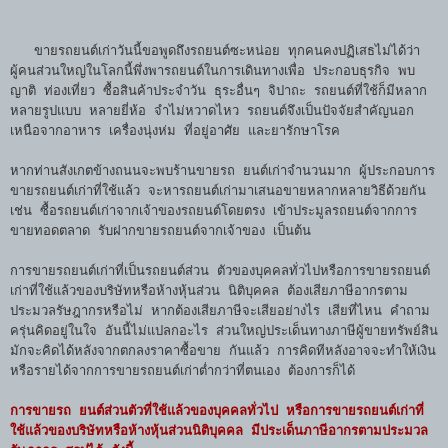
ขายรถยนต์เก่าวันนี้ขอพูดถึงรถยนต์ซะหน่อย ทุกคนคงปฏิเสธไม่ได้ว่า
ผู้คนส่วนใหญ่ในโลกนี้พึ่งพารถยนต์ในการเดินทางเพื่อ ประกอบธุรกิจ พบ
ญาติ ท่องเที่ยว ซื้อสินค้าประจำวัน ธุระอื่นๆ จิปาถะ รถยนต์ที่ใช้ก็มีหลาก
หลายรูปแบบ หลายยี่ห้อ จำไม่หวาดไหว รถยนต์จึงเป็นปัจจัยสำคัญนอก
เหนือจากอาหาร เครื่องนุ่งห่ม ที่อยู่อาศัย และยารักษาโรค
หากท่านสังเกตข้างถนนจะพบร้านขายรถ ยนต์เก่าจำนวนมาก ผู้ประกอบการ
ขายรถยนต์เก่าที่ใช้แล้ว จะหารถยนต์เก่ามาเสนอขายหลากหลายวิธีด้วยกัน
เช่น ซื้อรถยนต์เก่าจากเจ้าของรถยนต์โดยตรง เข้าประมูลรถยนต์จากการ
ขายทอดตลาด รับฝากขายรถยนต์จากเจ้าของ เป็นต้น
การขายรถยนต์เก่าที่เป็นรถยนต์ส่วน ตัวของบุคคลทั่วไปหรือการขายรถยนต์
เก่าที่ใช้แล้วของบริษัทหรือห้างหุ้นส่วน นิติบุคคล ต้องเสียภาษีอากรตาม
ประมวลรัษฎากรหรือไม่ หากต้องเสียภาษีจะเสียอย่างไร เสียที่ไหน คำถาม
ครุ่นคิดอยู่ในใจ อันนี้ไม่แปลกอะไร ส่วนใหญ่ประเด็นทางภาษีผู้ขายทรัพย์สิน
มักจะคิดได้หลังจากตกลงราคาซื้อขาย กันแล้ว การคิดทีหลังอาจจะทำให้เงิน
หรือรายได้จากการขายรถยนต์เก่าต่ำกว่าที่ตนเอง ต้องการก็ได้
การขายรถ ยนต์ส่วนตัวที่ใช้แล้วของบุคคลทั่วไป หรือการขายรถยนต์เก่าที่
ใช้แล้วของบริษัทหรือห้างหุ้นส่วนนิติบุคคล มีประเด็นภาษีอากรตามประมวล