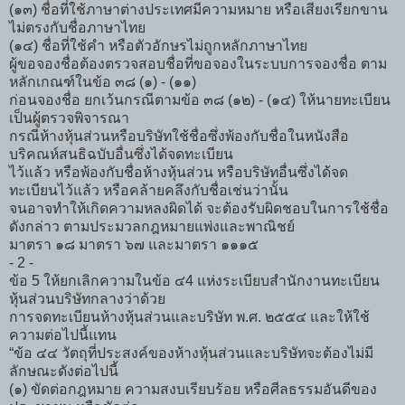
(๑๓) ชื่อที่ใช้ภาษาต่างประเทศมีความหมาย หรือเสียงเรียกขาน
ไม่ตรงกับชื่อภาษาไทย
(๑๔) ชื่อที่ใช้คำ หรือตัวอักษรไม่ถูกหลักภาษาไทย
ผู้ขอจองชื่อต้องตรวจสอบชื่อที่ขอจองในระบบการจองชื่อ ตาม
หลักเกณฑ์ในข้อ ๓๘ (๑) - (๑๑)
ก่อนจองชื่อ ยกเว้นกรณีตามข้อ ๓๘ (๑๒) - (๑๔) ให้นายทะเบียน
เป็นผู้ตรวจพิจารณา
กรณีห้างหุ้นส่วนหรือบริษัทใช้ชื่อซึ่งพ้องกับชื่อในหนังสือ
บริคณห์สนธิฉบับอื่นซึ่งได้จดทะเบียน
ไว้แล้ว หรือพ้องกับชื่อห้างหุ้นส่วน หรือบริษัทอื่นซึ่งได้จด
ทะเบียนไว้แล้ว หรือคล้ายคลึงกับชื่อเช่นว่านั้น
จนอาจทำให้เกิดความหลงผิดได้ จะต้องรับผิดชอบในการใช้ชื่อ
ดังกล่าว ตามประมวลกฎหมายแพ่งและพาณิชย์
มาตรา ๑๘ มาตรา ๖๗ และมาตรา ๑๑๑๕
- 2 -
ข้อ 5 ให้ยกเลิกความในข้อ ๔4 แห่งระเบียบสำนักงานทะเบียน
หุ้นส่วนบริษัทกลางว่าด้วย
การจดทะเบียนห้างหุ้นส่วนและบริษัท พ.ศ. ๒๕๕๔ และให้ใช้
ความต่อไปนี้แทน
“ข้อ ๔๔ วัตถุที่ประสงค์ของห้างหุ้นส่วนและบริษัทจะต้องไม่มี
ลักษณะดังต่อไปนี้
(๑) ขัดต่อกฎหมาย ความสงบเรียบร้อย หรือศีลธรรมอันดีของ