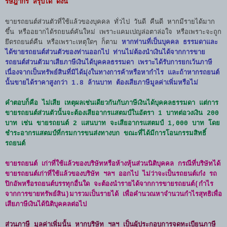
รัษฎากร สรุปได้ ดังนี้
ขายรถยนต์ส่วนตัวที่ใช้แล้วของบุคคล ทั่วไป วันดี คืนดี หากมีรายได้มาก
ขึ้น หรืออยากได้รถยนต์คันใหม่ เพราะแคมเปญล่อตาล่อใจ หรือเพราะจะถูก
ยึดรถยนต์คืน หรือเพราะเหตุใดๆ ก็ตาม
หากท่านที่เป็น
บุคคล ธรรมดาและ
ได้ขายรถยนต์ส่วนตัวของท่านออกไป ท่านไม่ต้องนำเงินได้จากการขาย
รถยนต์ส่วนตัวมาเสียภาษีเงินได้บุคคลธรรมดา เพราะได้รับการยกเว้นภาษี
เนื่องจากเป็นทรัพย์สินที่มิได้มุ่งในทางการค้าหรือหากำไร และถ้าหากรถยนต์
นั้นขายได้ราคาสูงกว่า 1.8 ล้านบาท ต้องเสียภาษีมูลค่าเพิ่มหรือไม่
คำตอบก็คือ ไม่เสีย เหตุผลเช่นเดียวกันกับภาษีเงินได้บุคคลธรรมดา แต่การ
ขายรถยนต์ส่วนตัวนั้นจะต้องเสียอากรแสตมป์ในอัตรา 1 บาทต่อวงเงิน 200
บาท เช่น ขายรถยนต์ 2 แสนบาท จะเสียอากรแสตมป์ 1,000 บาท โดย
ชำระอากรแสตมป์ที่กรมการขนส่งทางบก ขณะที่ได้มีการโอนกรรมสิทธิ์
รถยนต์
ขายรถยนต์ เก่าที่ใช้แล้วของบริษัทหรือห้างหุ้นส่วนนิติบุคคล กรณีที่บริษัทได้
ขายรถยนต์เก่าที่ใช้แล้วของบริษัท ฯลฯ ออกไป ไม่ว่าจะเป็นรถยนต์เก๋ง รถ
ปิกอัพหรือรถยนต์บรรทุกอื่นใด จะต้องนำรายได้จากการขายรถยนต์(กำไร
จากการขายทรัพย์สิน)มารวมเป็นรายได้ เพื่อคำนวณหาจำนวนกำไรสุทธิเพื่อ
เสียภาษีเงินได้นิติบุคคลต่อไป
ส่วนภาษี มูลค่าเพิ่มนั้น หากบริษัท ฯลฯ เป็นผู้ประกอบการจดทะเบียนภาษี