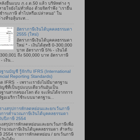
ลังยื่นแบบ ภ.ง.ด.50 แล้ว บริษัทต่าง ๆ
ายใจยังไม่ทั่วท้อง ด้วยจิตรำพึง “เรายื่น
ำระภาษี ต่ำไปหรือเปล่าหนอ” ใน
างที่รอลุ้นระท...
อัตราภาษีเงินได้บุคคลธรรมดา
2555 (ใหม่)
อัตราภาษีเงินได้บุคคลธรรมดา
ใหม่ * - เงินได้สุทธิ 0-300,000
บาท อัตราภาษี 5% - เงินได้
ิ 300,001 ถึง 500,000 บาท อัตราภาษี
 เงิน...
ฐานบัญชี รู้จักกับ IFRS (International
ncial Reporting Standards)
ิด IFRS - เพราะเรายังไม่มีมาตรฐาน
ัญชีที่เป็นรูปแบบเดียวกันอันเป็น
ฐานสากลของโลก ดัง จะเห็นได้จากการ
หรัฐอเมริกาใช้ระบบมาตรฐาน...
รางสรุปการหักลดหย่อนและยกเว้นภาษี
ื่อการคำนวณภาษีเงินได้บุคคลธรรมดา
ับปีภาษี 2554
งสรุปการหักลดหย่อนและยกเว้นภาษีเพื่อ
ำนวณภาษีเงินได้บุคคลธรรมดา สำหรับ
ษี 2554 รายการหักลดหย่อน / ยกเว้นภาษี
เงินได้บุ...