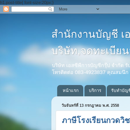
h1.post-title{ font-size:20px;}
สำนักงานบัญชี เ
บริษัท,จดทะเบียนห
บริษัท เอสซีพีการบัญชีกรุ๊ป จำกัด 
โทรติดต่อ 083-4923837 คุณสมนึก
หน้าแรก
บริการ
รับทำบัญช
วันจันทร์ที่ 13 กรกฎาคม พ.ศ. 2558
ภาษีโรงเรียนกวดวิ