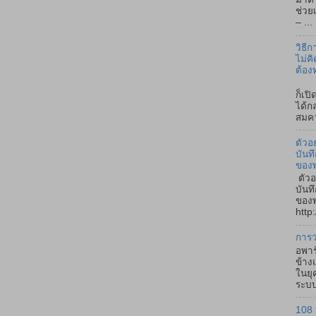
ช่วย
– ...
วิธี
ไม่คิ
ต้อง
ถ้า
ก็เป
ได้ก
สมคว
ตัวอ
บันท
ของ
ตัวอ
บันท
ของพ
http:
การว
อพาร
ข้าง
ในยุ
ระบบ
108 