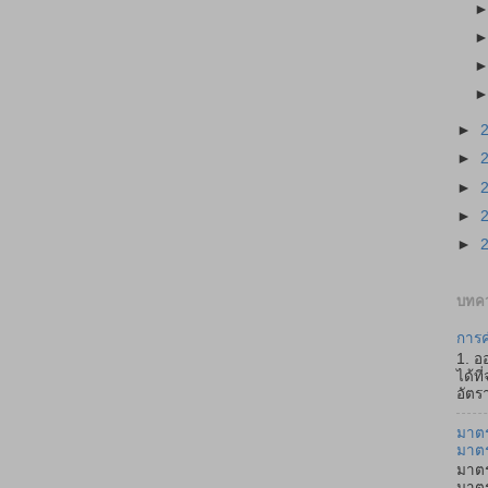
►
►
►
►
►
บทคว
การค
1. อ
ได้ที
อัตรา
มาตร
มาต
มาตร
มาตร