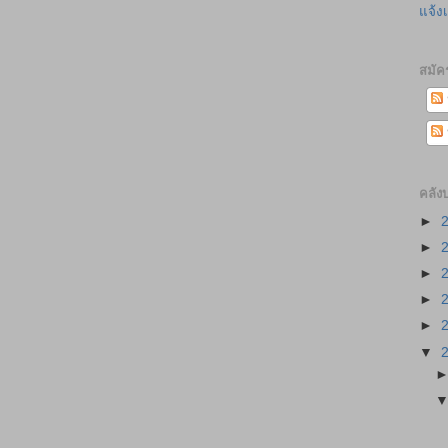
แจ้ง
สมัค
คลัง
►
►
►
►
►
▼