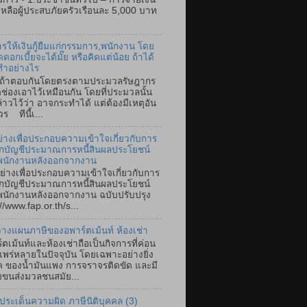
เหลือผู้ประสบภัยครัวเรือนละ 5,000 บาท
การให้เงินกู้ยืมแก่กรรมการ,พนักงาน โดย
ดดอกเบี้ยจะได้มั๊ย หรือคิดแต่น้อย ถ้าได้
ทำอย่างไร
ตอบกันโดยตรงตามประมวลรัษฎากร
ิดช่องเอาไว้เหมือนกัน โดยที่ประมวลนั้น
ล่าวไว้ว่า อาจกระทำได้ แต่ต้องมีเหตุอัน
ร ทีนี้เ...
ย่างเพื่อประกอบความเข้าใจเกี่ยวกับการ
ึกบัญชีประมาณการหนี้สินผลประโยชน์
พนักงานหลังออกจากงาน
ย่างเพื่อประกอบความเข้าใจเกี่ยวกับการ
ึกบัญชีประมาณการหนี้สินผลประโยชน์
นักงานหลังออกจากงาน ฉบับปรับปรุง
//www.fap.or.th/s...
างแผนภาษีของอพาร์ตเม้นท์ ห้องเช่า
์ตเม้นท์และห้องเช่าถือเป็นกิจการที่ค่อน
แพร่หลายในปัจจุบัน โดยเฉพาะอย่างยิ่ง
ค ของน้ำมันแพง การจราจรติดขัด และมี
ขนส่งมวลชนสมัย...
ประเด็นความผิด ภาษีนิติบุคคล (3)