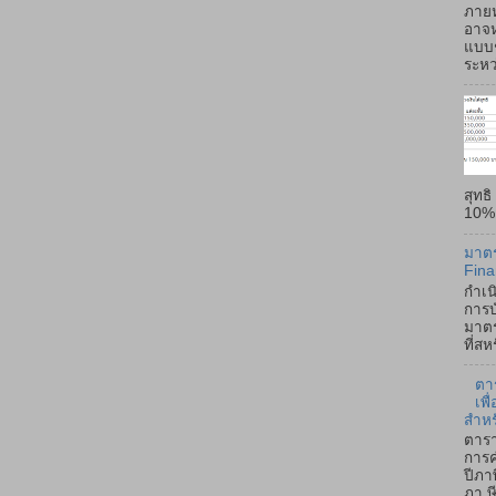
ภายห
อาจห
แบบช
ระหว่
สุทธ
10% -
มาตร
Fina
กำเน
การบ
มาตร
ที่ส
ตา
เพ
สำหร
ตารา
การค
ปีภา
ภา ษี