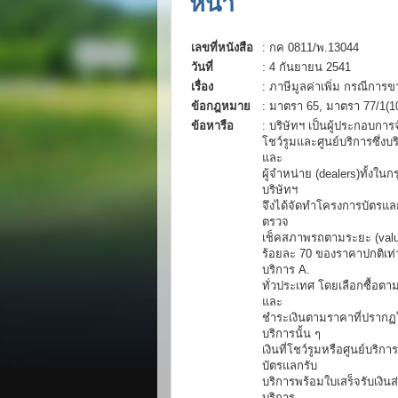
หน้า
เลขที่หนังสือ
: กค 0811/พ.13044
วันที่
: 4 กันยายน 2541
เรื่อง
: ภาษีมูลค่าเพิ่ม กรณีการ
ข้อกฎหมาย
: มาตรา 65, มาตรา 77/1(10
ข้อหารือ
: บริษัทฯ เป็นผู้ประกอบการ
โชว์รูมและศูนย์บริการซึ่งบ
และ
ผู้จำหน่าย (dealers)ทั้ง
บริษัทฯ
จึงได้จัดทำโครงการบัตรแลก
ตรวจ
เช็คสภาพรถตามระยะ (valu
ร้อยละ 70 ของราคาปกติเท่า
บริการ A.
ทั่วประเทศ โดยเลือกซื้อต
และ
ชำระเงินตามราคาที่ปรากฏใ
บริการนั้น ๆ
เงินที่โชว์รูมหรือศูนย์บริ
บัตรแลกรับ
บริการพร้อมใบเสร็จรับเงินส
บริการ