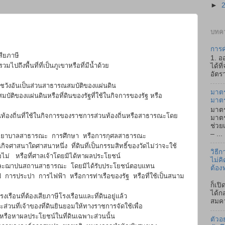
►
บทคว
การค
ียภาษี
1. อ
ปถึงพื้นที่ที่เป็นภูเขาหรือที่มีน้ำด้วย
ได้ที
อัตรา
อันเป็นส่วนสาธารณสมบัติของแผ่นดิน
มาตร
ผ่นดินหรือที่ดินของรัฐที่ใช้ในกิจการของรัฐ หรือ
มาต
มาตร
ที่ใช้ในกิจการของราชการส่วนท้องถิ่นหรือสาธารณะโดย
มาตร
ช่วย
– ...
ลสาธารณะ การศึกษา หรือการกุศลสาธารณะ
ดศาสนาหนึ่ง ที่ดินที่เป็นกรรมสิทธิ์ของวัดไม่ว่าจะใช้
วิธี
ม่ หรือที่ศาลเจ้าโดยมิได้หาผลประโยชน์
ไม่คิ
าปนสถานสาธารณะ โดยมิได้รับประโยชน์ตอบแทน
ต้อง
ปา การไฟฟ้า หรือการท่าเรือของรัฐ หรือที่ใช้เป็นสนาม
ถ้า
ก็เป
ได้ก
ที่ต้องเสียภาษีโรงเรือนและที่ดินอยู่แล้ว
สมคว
้าของที่ดินยินยอมให้ทางราชการจัดใช้เพื่อ
้หรือหาผลประโยชน์ในที่ดินเฉพาะส่วนนั้น
ตัวอ