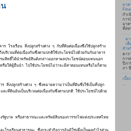
ิน
มาตร
Fina
กำเน
การบ
มาตร
ที่ส
ตา
เพ
ร โรงเรือน สิ่งปลูกสร้างต่าง ๆ กับที่ดินต่อเนื่องซึ่งใช้ปลูกสร้าง
สำหร
ึงบริเวณที่ต่อเนื่องกันซึ่งตามปกติใช้ประโยชน์ไปด้วยกันกับอาคาร
ตารา
การค
องกรรมสิทธิ์ได้นำทรัพย์สินดังกล่าวออกหาผลประโยชน์ตอบแทนนอก
ปีภา
รือให้ผู้อื่นนำ ไปใช้ประโยชน์ไม่ว่าจะมีค่าตอบแทนหรือไม่ก็ตาม
ภา ษี
เบี้ย
ๆ
...
าร สิ่งปลูกสร้างต่าง ๆ ซึ่งหมายความว่าเป็นที่ดินซึ่งใช้เป็นที่ปลูก
และที่ดินอันเป็นบริเวณต่อเนื่องกันซึ่งตามปกติ ใช้ประโยชน์ไปด้วย
น ๆ
รของรัฐบาล หรือสาธารณะและทรัพย์สินของการรถไฟแห่งประเทศไทย
รงเรียนสาธารณะ ซึ่งกระทำกิจการอันมิใช่เพื่อเป็นผลกำไรส่วน