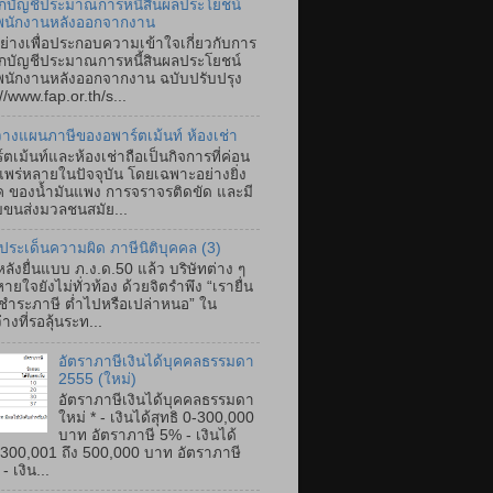
ึกบัญชีประมาณการหนี้สินผลประโยชน์
พนักงานหลังออกจากงาน
ย่างเพื่อประกอบความเข้าใจเกี่ยวกับการ
ึกบัญชีประมาณการหนี้สินผลประโยชน์
นักงานหลังออกจากงาน ฉบับปรับปรุง
//www.fap.or.th/s...
างแผนภาษีของอพาร์ตเม้นท์ ห้องเช่า
์ตเม้นท์และห้องเช่าถือเป็นกิจการที่ค่อน
แพร่หลายในปัจจุบัน โดยเฉพาะอย่างยิ่ง
ค ของน้ำมันแพง การจราจรติดขัด และมี
ขนส่งมวลชนสมัย...
ประเด็นความผิด ภาษีนิติบุคคล (3)
ลังยื่นแบบ ภ.ง.ด.50 แล้ว บริษัทต่าง ๆ
ายใจยังไม่ทั่วท้อง ด้วยจิตรำพึง “เรายื่น
ำระภาษี ต่ำไปหรือเปล่าหนอ” ใน
างที่รอลุ้นระท...
อัตราภาษีเงินได้บุคคลธรรมดา
2555 (ใหม่)
อัตราภาษีเงินได้บุคคลธรรมดา
ใหม่ * - เงินได้สุทธิ 0-300,000
บาท อัตราภาษี 5% - เงินได้
ิ 300,001 ถึง 500,000 บาท อัตราภาษี
 เงิน...