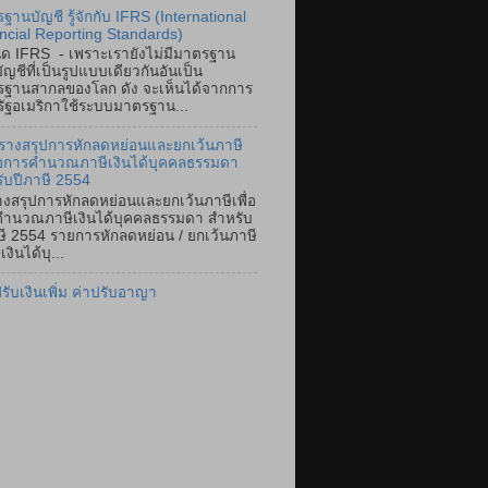
ฐานบัญชี รู้จักกับ IFRS (International
ncial Reporting Standards)
ิด IFRS - เพราะเรายังไม่มีมาตรฐาน
ัญชีที่เป็นรูปแบบเดียวกันอันเป็น
ฐานสากลของโลก ดัง จะเห็นได้จากการ
หรัฐอเมริกาใช้ระบบมาตรฐาน...
รางสรุปการหักลดหย่อนและยกเว้นภาษี
ื่อการคำนวณภาษีเงินได้บุคคลธรรมดา
ับปีภาษี 2554
งสรุปการหักลดหย่อนและยกเว้นภาษีเพื่อ
ำนวณภาษีเงินได้บุคคลธรรมดา สำหรับ
ษี 2554 รายการหักลดหย่อน / ยกเว้นภาษี
เงินได้บุ...
ปรับเงินเพิ่ม ค่าปรับอาญา