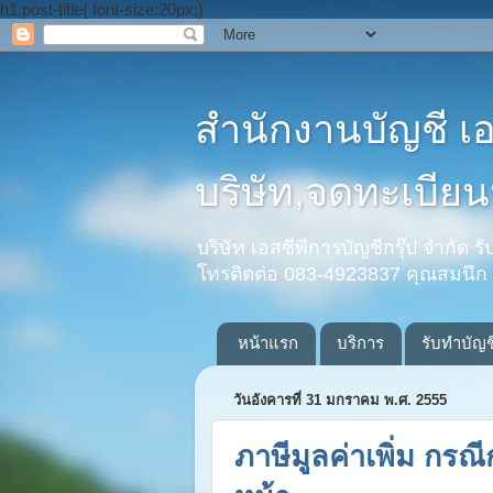
h1.post-title{ font-size:20px;}
สำนักงานบัญชี เ
บริษัท,จดทะเบียนห
บริษัท เอสซีพีการบัญชีกรุ๊ป จำกัด 
โทรติดต่อ 083-4923837 คุณสมนึก
หน้าแรก
บริการ
รับทำบัญช
วันอังคารที่ 31 มกราคม พ.ศ. 2555
ภาษีมูลค่าเพิ่ม กร