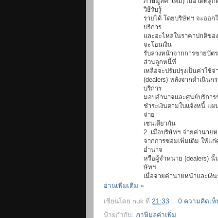
ภาษีมูลค่าเพิ่ม) เมื่อใดที
วิธีรับรู้
รายได้ โดยบริษัทฯ จะออกใ
บริการ
และอะไหล่ในราคาปกติของก
จะโอนเงิน
รับล่วงหน้าจากการขายบัตร
ส่วนลูกหนี้ที่
เหลือจะปรับปรุงเป็นค่าใช้
(dealers) หลังจากดำเนินกร
บริการ
มอบอำนาจและศูนย์บริการของผ
ชำระเงินตามใบแจ้งหนี้ แผน
จ่าย
เช่นเดียวกัน
2. เมื่อบริษัทฯ จ่ายค่าน
จากการซ่อมเพิ่มเติม ให้แก
อำนาจ
หรือผู้จำหน่าย (dealers) นั
ษัทฯ
เมื่อจ่ายค่านายหน้าและเงิน
อ่านเพิ่มเติม »
เขียนโดย
nuk
ที่
21:33
0 ความคิดเห็
ป้ายกำกับ:
ภาษีมูลค่าเพิ่ม