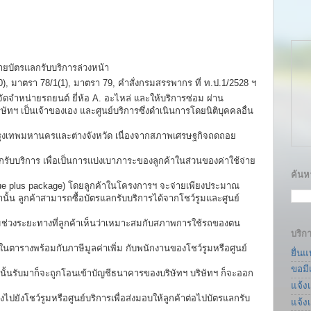
ขายบัตรแลกรับบริการล่วงหน้า
), มาตรา 78/1(1), มาตรา 79, คำสั่งกรมสรรพากร ที่ ท.ป.1/2528 ฯ
จัดจำหน่ายรถยนต์ ยี่ห้อ A. อะไหล่ และให้บริการซ่อม ผ่าน
ริษัทฯ เป็นเจ้าของเอง และศูนย์บริการซึ่งดำเนินการโดยนิติบุคคลอื่น
ในกรุงเทพมหานครและต่างจังหวัด เนื่องจากสภาพเศรษฐกิจถดถอย
รับบริการ เพื่อเป็นการแบ่งเบาภาระของลูกค้าในส่วนของค่าใช้จ่าย
ค้นหา
e plus package) โดยลูกค้าในโครงการฯ จะจ่ายเพียงประมาณ
นั้น ลูกค้าสามารถซื้อบัตรแลกรับบริการได้จากโชว์รูมและศูนย์
ามช่วงระยะทางที่ลูกค้าเห็นว่าเหมาะสมกับสภาพการใช้รถของตน
บริก
นตารางพร้อมกับภาษีมูลค่าเพิ่ม กับพนักงานของโชว์รูมหรือศูนย์
ยื่น
ขอมี
การนั้นรับมาก็จะถูกโอนเข้าบัญชีธนาคารของบริษัทฯ บริษัทฯ ก็จะออก
แจ้ง
่งไปยังโชว์รูมหรือศูนย์บริการเพื่อส่งมอบให้ลูกค้าต่อไปบัตรแลกรับ
แจ้ง