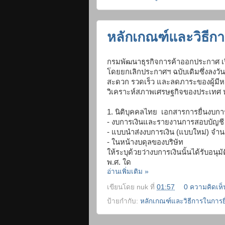
หลักเกณฑ์และวิธีกา
กรมพัฒนาธุรกิจการค้าออกประกาศ เรื
โดยยกเลิกประกาศฯ ฉบับเดิมซึ่งลงวัน
สะดวก รวดเร็ว และลดภาระของผู้มีหน้า
วิเคราะห์สภาพเศรษฐกิจของประเทศ หลัก
1. นิติบุคคลไทย เอกสารการยื่นงบกา
- งบการเงินและรายงานการสอบบัญชี
- แบบนำส่งงบการเงิน (แบบใหม่) จำน
- ในหน้างบดุลของบริษัท
ให้ระบุด้วยว่างบการเงินนั้นได้
รับอนุมั
พ.ศ. ใด
อ่านเพิ่มเติม »
เขียนโดย
nuk
ที่
01:57
0 ความคิดเห็
ป้ายกำกับ:
หลักเกณฑ์และวิธีการในการย