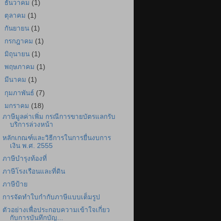
►
ธันวาคม
(1)
►
ตุลาคม
(1)
►
กันยายน
(1)
►
กรกฎาคม
(1)
►
มิถุนายน
(1)
►
พฤษภาคม
(1)
►
มีนาคม
(1)
►
กุมภาพันธ์
(7)
▼
มกราคม
(18)
ภาษีมูลค่าเพิ่ม กรณีการขายบัตรแลกรับ
บริการล่วงหน้า
หลักเกณฑ์และวิธีการในการยื่นงบการ
เงิน พ.ศ. 2555
ภาษีบำรุงท้องที่
ภาษีโรงเรือนและที่ดิน
ภาษีป้าย
การจัดทำใบกำกับภาษีแบบเต็มรูป
ตัวอย่างเพื่อประกอบความเข้าใจเกี่ยว
กับการบันทึกบัญ...