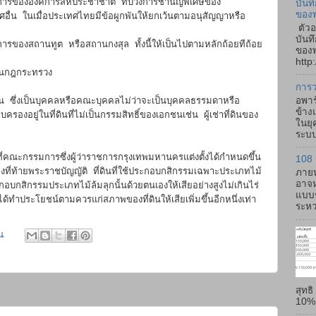
รขององค์การสหประชาชาติ ทบวงการชำนัญพิเศษของ
บันท
ของ
อื่น ในเมื่อประเทศไทยมีข้อผูกพันให้ยกเว้นตามอนุสัญญาหรือ
ตัวอ
บันท
งสถานทูต หรือสถานกงสุล ทั้งนี้ให้เป็นไปตามหลักถ้อยทีถ้อย
ของพ
http:
ฎกระทรวง
การว
อพาร
น ซึ่งเป็นบุคคลหรือคณะบุคคลไม่ว่าจะเป็นบุคคลธรรมดาหรือ
ข้าง
บครองอยู่ในที่ดินที่ไม่เป็นกรรมสิทธิ์ของเอกชนเช่น ผู้เช่าที่ดินของ
ในยุ
ระบบ
กรรมการซึ่งผู้ว่าราชการกรุงเทพมหานครแต่งตั้งได้กำหนดขึ้น
108 
องที่ท้ายพระราชบัญญัติ ที่ดินที่ใช้ประกอบกสิกรรมเฉพาะประเภทไม้
ภายห
อาจห
ประกอบกสิกรรมประเภทไม้ล้มลุกนั้นด้วยตนเองให้เสียอย่างสูงไม่เกินไร่
แบบช
ม่ได้ทำประโยชน์ตามควรแก่สภาพของที่ดินให้เสียเพิ่มขึ้นอีกหนึ่งเท่า
ระหว่
น
สุทธ
10% -