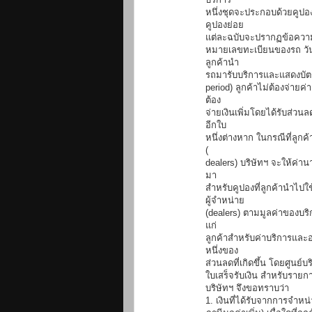
หนึ่งชุดจะประกอบด้วยคูปอ
คูปองย่อย
แต่ละฉบับจะปรากฏข้อความ เ
หมายเลขทะเบียนของรถ วันที
ลูกค้านำ
รถมารับบริการและแสดงบัตร
period) ลูกค้าไม่ต้องจ่ายค
ต้อง
จ่ายเงินเพิ่มโดยได้รับส่ว
อีกใบ
หนึ่งต่างหาก ในกรณีที่ลูก
(
dealers) บริษัทฯ จะให้ค่าน
มา
สำหรับคูปองที่ลูกค้านำไปใ
ผู้จำหน่าย
(dealers) ตามมูลค่าของบริ
แก่
ลูกค้าสำหรับค่าบริการและอ
หนึ่งของ
ส่วนลดที่เกิดขึ้น โดยศูนย์บ
ใบเสร็จรับเงิน สำหรับรายการ
บริษัทฯ จึงขอทราบว่า
1. เงินที่ได้รับจากการจำหน