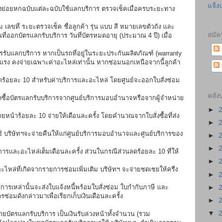
แจ้ง
งย่อยหกฉบับแต่ละฉบับใช้แลกบริการ ตรวจเช็คเมื่อครบระยะทาง
ลขที่ ระยะตรวจเช็ค ชื่อลูกค้า รุ่น แบบ สี หมายเลขตัวถัง และ
สมัค
่ออกบัตรแลกรับบริการ วันที่บัตรหมดอายุ (ประมาณ 4 ปี) เมื่อ
รับแลกบริการ หากเป็นรถที่อยู่ในระยะประกันผลิตภัณฑ์ (warranty
่าแรง คงจ่ายเฉพาะค่าอะไหล่เท่านั้น หากซ่อมนอกเหนือจากนี้ลูกค้า
นลดร้อยละ 10 สำหรับค่าบริการและอะไหล่ โดยศูนย์จะออกใบสั่งซ่อม
คลัง
ค้าซื้อบัตรแลกรับบริการจากศูนย์บริการมอบอำนาจหรือจากผู้จำหน่าย
►
ายหน้าร้อยละ 10 จ่ายให้เดือนละครั้ง โดยคำนวณจากใบสั่งซื้อที่ส่ง
►
ช้ บริษัทฯจะจ่ายคืนให้แก่ศูนย์บริการมอบอำนาจและศูนย์บริการของ
►
►
การและอะไหล่เต็มเดือนละครั้ง ส่วนในกรณีส่วนลดร้อยละ 10 ที่ให้
►
ะไหล่ที่เกิดจากรายการซ่อมเพิ่มเติม บริษัทฯ จะจ่ายชดเชยให้ครึ่ง
►
ริการเหล่านั้นจะส่งใบแจ้งหนี้พร้อมใบสั่งซ่อม ใบกำกับภาษี และ
►
ซ่อมดังกล่าวมาเพื่อเรียกเก็บเงินเดือนละครั้ง
►
▼
่ายบัตรแลกรับบริการ เป็นเงินรับล่วงหน้าทั้งจำนวน (รวม