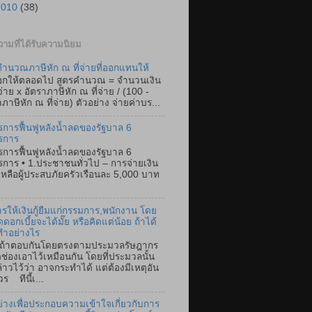
2010
(38)
ามที่ได้รับความนิยม
ำนวณภาษีหัก ณ ที่จ่ายที่ออกแทนให้
อกให้ตลอดไป สูตรคำนวณ = จำนวนเงิน
่จ่าย x อัตราภาษีหัก ณ ที่จ่าย / (100 -
ภาษีหัก ณ ที่จ่าย) ตัวอย่าง จ่ายค่าบร...
การฟื้นฟูหลังน้ำลดของรัฐบาล 6
รการ
การฟื้นฟูหลังน้ำลดของรัฐบาล 6
การ • 1.ประชาชนทั่วไป – การจ่ายเงิน
เหลือผู้ประสบภัยครัวเรือนละ 5,000 บาท
การให้เงินกู้ยืมแก่กรรมการ,พนักงาน โดย
ดดอกเบี้ยจะได้มั๊ย หรือคิดแต่น้อย ถ้าได้
ทำอย่างไร
ตอบกันโดยตรงตามประมวลรัษฎากร
ิดช่องเอาไว้เหมือนกัน โดยที่ประมวลนั้น
ล่าวไว้ว่า อาจกระทำได้ แต่ต้องมีเหตุอัน
ร ทีนี้เ...
ย่างเพื่อประกอบความเข้าใจเกี่ยวกับการ