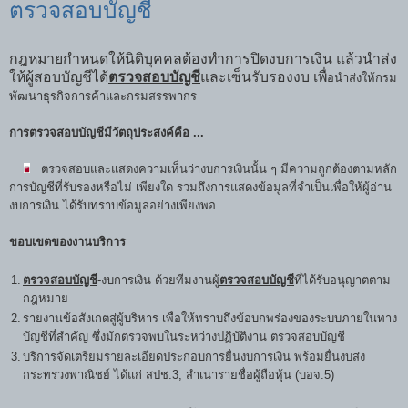
ตรวจสอบบัญชี
กฎหมายกำหนดให้นิติบุคคลต้องทำการปิดงบการเงิน แล้วนำส่ง
ให้ผู้สอบบัญชีได้
ตรวจสอบบัญชี
และเซ็นรับรองงบ เพื่
อนำส่งให้
กรม
พัฒนาธุรกิจการค้าและกรมสรรพากร
การ
ตรวจสอบบัญชี
มีวัตถุประสงค์คือ ...
ตรวจสอบและแสดงความเห็นว่างบการเงินนั้น ๆ มีความถูกต้องตามหลัก
การบัญชีที่รับรองหรือไม่ เพียงใด รวมถึงการแสดงข้อมูลที่จำเป็นเพื่อให้ผู้อ่าน
งบการเงิน ได้รับทราบข้อมูลอย่างเพียงพอ
ขอบเขตของงานบริการ
1.
ตรวจสอบ
บัญชี
-งบการเงิน ด้วยทีมงานผู้
ตรวจสอบบัญชี
ที่ได้รับอนุญาตตาม
กฎหมาย
2.
รายงานข้อสังเกตสู่ผู้บริหาร เพื่อให้ทราบถึงข้อบกพร่องของระบบภายในทาง
บัญชีที่สำคัญ ซึ่งมักตรวจพบในระหว่างปฏิบัติงาน ตรวจสอบบัญชี
3.
บริการจัดเตรียมรายละเอียดประกอบการยื่นงบการเงิน พร้อมยื่นงบส่ง
กระทรวงพาณิชย์ ได้แก่ สปช.3, สำเนารายชื่อผู้ถือหุ้น (บอจ.5)