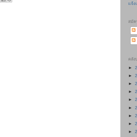
แจ้ง
สมัค
คลัง
►
►
►
►
►
►
►
►
►