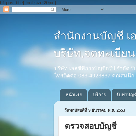
h1.post-title{ font-size:20px;}
สำนักงานบัญชี เ
บริษัท,จดทะเบียนห
บริษัท เอสซีพีการบัญชีกรุ๊ป จำกัด 
โทรติดต่อ 083-4923837 คุณสมนึก
หน้าแรก
บริการ
รับทำบัญช
วันพฤหัสบดีที่ 9 ธันวาคม พ.ศ. 2553
ตรวจสอบบัญชี