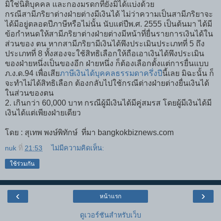
มิใช่นิติบุคคล และกองมรดกที่ยังมิได้แบ่งด้วย
กรณีสามีภริยาต่างฝ่ายต่างมีเงินได้ ไม่ว่าความเป็นสามีภริยาจะ
ได้มีอยู่ตลอดปีภาษีหรือไม่นั้น นับแต่ปีพ.ศ. 2555 เป็นต้นมา ได้มี
ข้อกำหนดให้สามีภริยาต่างฝ่ายต่างมีหน้าที่ยื่นรายการเงินได้ใน
ส่วนของ ตน หากสามีภริยามีเงินได้พึงประเมินประเภทที่ 5 ถึง
ประเภทที่ 8 ทั้งสองจะใช้สิทธิเลือกให้ถือเอาเงินได้พึงประเมิน
ของฝ่ายหนึ่งเป็นของอีก ฝ่ายหนึ่ง ก็ต้องเลือกตั้งแต่การยื่นแบบ
ภ.ง.ด.94 เพื่อเสีย
ภาษีเงินได้บุคคลธรรมดาครึ่งปี
นี้เลย มิฉะนั้น ก็
จะทำไม่ได้สิทธิเลือก ต้องกลับไปใช้กรณีต่างฝ่ายต่างยื่นเงินได้
ในส่วนของตน
2. เกินกว่า 60,000 บาท กรณีผู้มีเงินได้มีคู่สมรส โดยผู้มีเงินได้มี
เงินได้แต่เพียงฝ่ายเดียว
โดย :
สุเทพ พงษ์พิทักษ์ ที่มา bangkokbiznews.com
nuk
ที่
21:53
ไม่มีความคิดเห็น:
ใช้ร่วมกัน
‹
›
หน้าแรก
ดูเวอร์ชันสำหรับเว็บ