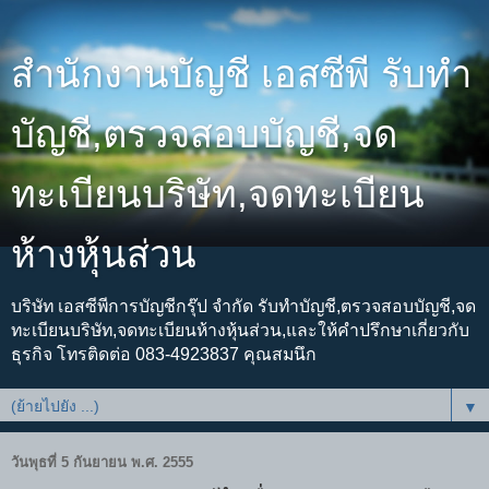
สำนักงานบัญชี เอสซีพี รับทำ
บัญชี,ตรวจสอบบัญชี,จด
ทะเบียนบริษัท,จดทะเบียน
ห้างหุ้นส่วน
บริษัท เอสซีพีการบัญชีกรุ๊ป จำกัด รับทำบัญชี,ตรวจสอบบัญชี,จด
ทะเบียนบริษัท,จดทะเบียนห้างหุ้นส่วน,และให้คำปรึกษาเกี่ยวกับ
ธุรกิจ โทรติดต่อ 083-4923837 คุณสมนึก
▼
วันพุธที่ 5 กันยายน พ.ศ. 2555