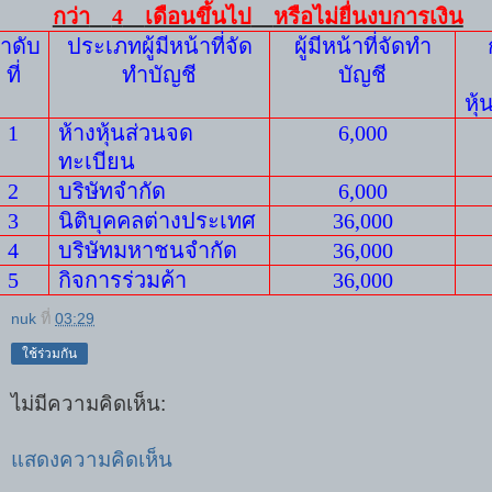
กว่า
4
เดือนขึ้นไป
หรือไม่ยื่นงบการเงิน
ำดับ
ประเภทผู้มีหน้าที่จัด
ผู้มีหน้าที่จัดทำ
ที่
ทำบัญชี
บัญชี
หุ้
1
ห้างหุ้นส่วนจด
6
,0
00
ทะเบียน
2
บริษัทจำกัด
6
,0
00
3
นิติบุคคลต่างประเทศ
36
,
000
4
บริษัทมหาชนจำกัด
36
,
000
5
กิจการร่วมค้า
36
,
000
nuk
ที่
03:29
ใช้ร่วมกัน
ไม่มีความคิดเห็น:
แสดงความคิดเห็น