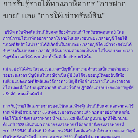
การรับรู้รายได้ทางภาษีอากร "การฝาก
ขาย" และ "การให้เช่าทรัพย์สิน"
บริษัท หรือห้างหุ้นส่วนนิติบุคคลต้องคำนวณกำไรหรือขาดทุนสุทธิ โดย
การนำรายได้มาหักออกจากค่าใช้จ่ายในแต่ละรอบระยะเวลาบัญชี โดยใช้
"เกณฑ์สิทธิ" ให้นำรายได้ที่เกิดขึ้นในรอบระยะเวลาบัญชีใด แม้ว่าจะยังไม่ได้
รับชำระในรอบระยะเวลาบัญชีนั้นมารวมคำนวณเป็นรายได้ในรอบ ระยะเวลา
บัญชีนั้น และให้นำรายจ่ายทั้งสิ้นที่เกี่ยวกับรายได้นั้น
แม้ จะยังมิได้จ่ายในรอบระยะเวลาบัญชีนั้นมารวมคำนวณเป็นรายจ่ายของ
รอบระยะเวลา บัญชีนั้นในกรณีจำเป็น ผู้มีเงินได้จะขออนุมัติต่ออธิบดีเพื่อ
เปลี่ยนแปลงเกณฑ์สิทธิและวิธีการทาง บัญชี เพื่อคำนวณรายได้และรายจ่าย
ก็ได้ และเมื่อได้รับอนุมัติจากอธิบดีแล้ว ให้ถือปฏิบัติตั้งแต่รอบระยะเวลาบัญชีที่
อธิบดีกำหนดเป็นต้นไป
การ รับรู้รายได้และรายจ่ายของบริษัทและห้างหุ้นส่วนนิติบุคคลนอกจากจะใช้
เกณฑ์ สิทธิตามมาตรา 65 แห่งประมวลรัษฎากรแล้ว กฎหมายยังกำหนดเพิ่ม
เติมไว้ในคำสั่งกรมสรรพากร ที่ ท.ป.1/2528 ซึ่งเป็นกฎหมายลูกที่ใช้มานาน
ตั้งแต่ปี 2528 เป็นต้นมา ต่อมากรมสรรพากรได้ออกคำสั่งกรมสรรพากรที่
ท.ป.155/2549 เมื่อวันที่ 12 กันยายน 2549 โดยมีผลบังคับใช้รอบระยะเวลาบัญชี
เริ่มในหรือหลังวันที่ 1 มกราคม พ.ศ. 2550 เป็นต้นไป ความแตกต่างจาก