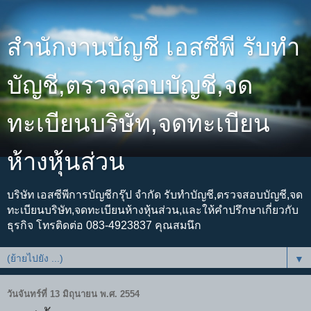
สำนักงานบัญชี เอสซีพี รับทำ
บัญชี,ตรวจสอบบัญชี,จด
ทะเบียนบริษัท,จดทะเบียน
ห้างหุ้นส่วน
บริษัท เอสซีพีการบัญชีกรุ๊ป จำกัด รับทำบัญชี,ตรวจสอบบัญชี,จด
ทะเบียนบริษัท,จดทะเบียนห้างหุ้นส่วน,และให้คำปรึกษาเกี่ยวกับ
ธุรกิจ โทรติดต่อ 083-4923837 คุณสมนึก
▼
วันจันทร์ที่ 13 มิถุนายน พ.ศ. 2554