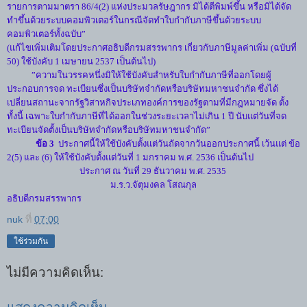
รายการตามมาตรา 86/4(2) แห่งประมวลรัษฎากร มิได้ตีพิมพ์ขึ้น หรือมิได้จัด
ทำขึ้นด้วยระบบคอมพิวเตอร์ในกรณีจัดทำใบกำกับภาษีขึ้นด้วยระบบ
คอมพิวเตอร์ทั้งฉบับ”
(แก้ไขเพิ่มเติมโดยประกาศอธิบดีกรมสรรพากร เกี่ยวกับภาษีมูลค่าเพิ่ม (ฉบับที่
50) ใช้บังคับ 1 เมษายน 2537 เป็นต้นไป)
”ความในวรรคหนึ่งมิให้ใช้บังคับสำหรับใบกำกับภาษีที่ออกโดยผู้
ประกอบการจด ทะเบียนซึ่งเป็นบริษัทจำกัดหรือบริษัทมหาชนจำกัด ซึ่งได้
เปลี่ยนสถานะจากรัฐวิสาหกิจประเภทองค์การของรัฐตามที่มีกฎหมายจัด ตั้ง
ทั้งนี้ เฉพาะใบกำกับภาษีที่ได้ออกในช่วงระยะเวลาไม่เกิน 1 ปี นับแต่วันที่จด
ทะเบียนจัดตั้งเป็นบริษัทจำกัดหรือบริษัทมหาชนจำกัด”
ข้อ 3
ประกาศนี้ให้ใช้บังคับตั้งแต่วันถัดจากวันออกประกาศนี้ เว้นแต่ ข้อ
2(5) และ (6) ให้ใช้บังคับตั้งแต่วันที่ 1 มกราคม พ.ศ. 2536 เป็นต้นไป
ประกาศ ณ วันที่ 29 ธันวาคม พ.ศ. 2535
ม.ร.ว.จัตุมงคล โสณกุล
อธิบดีกรมสรรพากร
nuk
ที่
07:00
ใช้ร่วมกัน
ไม่มีความคิดเห็น: