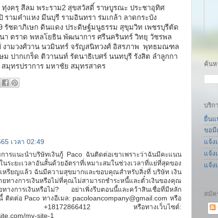
พ ทุ่งครุ สีลม พระราม2 สุขสวัสดิ์ ราษบูรณะ ประชาอุทิศ
 รามคำแหง มีนบุรี รามอินทรา ร่มเกล้า ลาดกระบัง
ัชดาภิเษก ดินแดง ประดิษฐ์มนูธรรม สุขุมวิท เพชรบุรีตัด
างนา ตราด พหลโยธิน พัฒนาการ ศรีนครินทร์ วิทยุ วัชรพล
ศ์ งามวงศ์วาน นวมินทร์ จรัญสนิทวงศ์ อิสรภาพ พุทธมณฑล
ปากเกร็ด ติวานนท์ รัตนาธิเบศร์ นนทบุรี รังสิต ลำลูกกา
ค้นหา
าย สมุทรปราการ มหาชัย สมุทรสาคร
บริก
ยื่น
ขอมี
65 เวลา 02:49
แจ้ง
แจ้ง
ารแนะนำบริษัทเงินกู้ Paco ฉันติดต่อเขาเพราะว่าฉันมีคะแนน
นระยะเวลาอันสั้นด้วยอัตราที่เหมาะสมในช่วงเวลาที่แย่ที่สุดของ
แจ้ง
000 เหรียญแล้ว ฉันมีความสุขมากและขอบคุณสำหรับสิ่งที่ บริษัท เงิน
ายทางการเงินหรือไม่ที่คุณไม่สามารถชำระหนี้และตั๋วเงินของคุณ
ทางการเงินหรือไม่? อย่าเพิ่งรีบตอนนี้และคว้าสินเชื่อที่มีหลัก
สมัค
นี้ ติดต่อ Paco ทางอีเมล: pacoloancompany@gmail.com หรือ
่ +18172866412 หรือทางเว็บไซต์:
ite.com/my-site-1