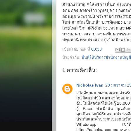
สำนักงานบัญชีให้บริการพื้นที่ กรุงเท
จอมทอง ลาดพร้าว พุทธบูชา บางกระปิ
อ่อนนุช พระราม3 พระราม4 พระราม9 ร
ใหม่ ตากสิน ปิ่นเกล้า บรรทัดทอง บ
สายไหม วิภาวดีรังสิต วงแหวน สุรวง
บางบอน บางแค บางขุนเทียน เพชรเกษม 
ปทุมธานี พระประแดง ปู่เจ้าสมิงพร
เขียนโดย
nuk
ที่
00:33
ป้ายกำกับ:
พื้นที่ให้บริการสำนักงานบัญชี
1 ความคิดเห็น:
Nicholas Ivan
28 มกราคม 25
สวัสดีทุกคน ขอบคุณมากสำหรับก
เครดิตแย่ 490 และเขาก็ซ่อมมันใ
ฉัน ในที่สุดฉันก็ได้เงินกู้ 25,
กู้ Paco ทำเพื่อฉัน...คุณอับอ
คุณคิดว่าจะได้รับความช่วยเหลือ
ประกันและค้ำประกันของคุณวัน
Whats-app เขาที
https://pacoloancompany.wixs