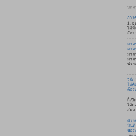
บทคว
การค
1. อ
ได้ที
อัตรา
มาตร
มาต
มาตร
มาตร
ช่วย
– ...
วิธี
ไม่คิ
ต้อง
ถ้า
ก็เป
ได้ก
สมคว
ตัวอ
บันท
ของ