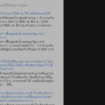
ามที่ได้รับความนิยม
ำนวณภาษีหัก ณ ที่จ่ายที่ออกแทนให้
อกให้ตลอดไป สูตรคำนวณ = จำนวนเงิน
่จ่าย x อัตราภาษีหัก ณ ที่จ่าย / (100 -
ภาษีหัก ณ ที่จ่าย) ตัวอย่าง จ่ายค่าบร...
การฟื้นฟูหลังน้ำลดของรัฐบาล 6
รการ
การฟื้นฟูหลังน้ำลดของรัฐบาล 6
การ • 1.ประชาชนทั่วไป – การจ่ายเงิน
เหลือผู้ประสบภัยครัวเรือนละ 5,000 บาท
การให้เงินกู้ยืมแก่กรรมการ,พนักงาน โดย
ดดอกเบี้ยจะได้มั๊ย หรือคิดแต่น้อย ถ้าได้
ทำอย่างไร
ตอบกันโดยตรงตามประมวลรัษฎากร
ิดช่องเอาไว้เหมือนกัน โดยที่ประมวลนั้น
ล่าวไว้ว่า อาจกระทำได้ แต่ต้องมีเหตุอัน
ร ทีนี้เ...
ย่างเพื่อประกอบความเข้าใจเกี่ยวกับการ
ึกบัญชีประมาณการหนี้สินผลประโยชน์
พนักงานหลังออกจากงาน