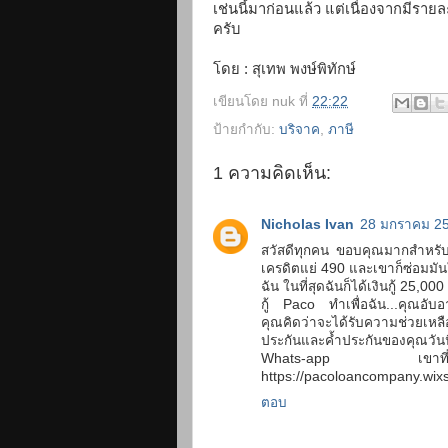
เช่นนี้มาก่อนแล้ว แต่เนื่องจากมีร
ครับ
โดย : สุเทพ พงษ์พิทักษ์
เขียนโดย
nuk
ที่
22:22
ป้ายกำกับ:
บริจาค
,
ภาษี
1 ความคิดเห็น:
Nicholas Ivan
28 มกราคม 25
สวัสดีทุกคน ขอบคุณมากสำหรับก
เครดิตแย่ 490 และเขาก็ซ่อมมันใ
ฉัน ในที่สุดฉันก็ได้เงินกู้ 25,
กู้ Paco ทำเพื่อฉัน...คุณอับอ
คุณคิดว่าจะได้รับความช่วยเหลือ
ประกันและค้ำประกันของคุณวัน
Whats-app เขาที
https://pacoloancompany.wixs
ตอบ