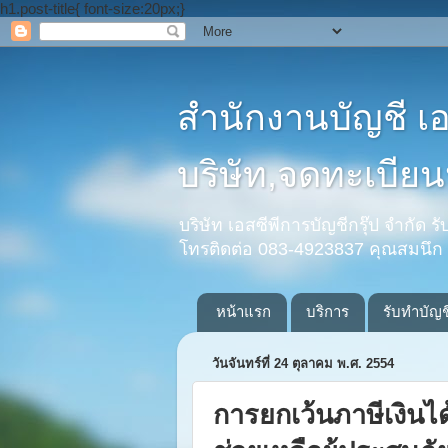
h1.post-title{ font-size:20px;}
สำนักงานบัญชี เ
บริษัท,จดทะเบียนห
บริษัท เอสซีพีการบัญชีกรุ๊ป จำกัด 
โทรติดต่อ 083-4923837 คุณสมนึก
หน้าแรก
บริการ
รับทำบัญช
วันจันทร์ที่ 24 ตุลาคม พ.ศ. 2554
การยกเว้นภาษีเงินได้