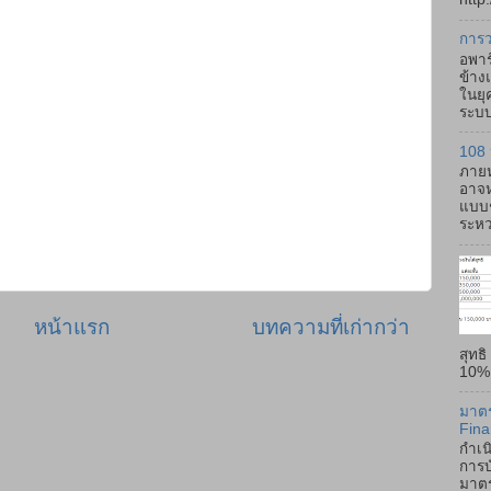
การว
อพาร
ข้าง
ในยุ
ระบบ
108 
ภายห
อาจห
แบบช
ระหว่
หน้าแรก
บทความที่เก่ากว่า
สุทธ
10% -
มาตร
Fina
กำเน
การบ
มาตร