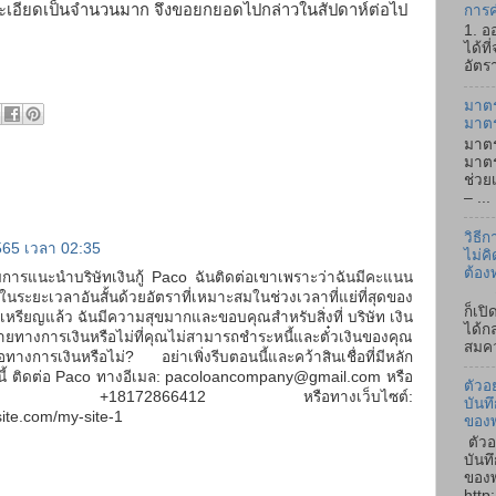
ายละเอียดเป็นจำนวนมาก จึงขอยกยอดไปกล่าวในสัปดาห์ต่อไป
การค
1. อ
ได้ที
อัตรา
มาตร
มาต
มาตร
มาตร
ช่วย
– ...
วิธี
65 เวลา 02:35
ไม่คิ
ต้อง
ารแนะนำบริษัทเงินกู้ Paco ฉันติดต่อเขาเพราะว่าฉันมีคะแนน
ถ้า
นระยะเวลาอันสั้นด้วยอัตราที่เหมาะสมในช่วงเวลาที่แย่ที่สุดของ
ก็เป
000 เหรียญแล้ว ฉันมีความสุขมากและขอบคุณสำหรับสิ่งที่ บริษัท เงิน
ได้ก
ายทางการเงินหรือไม่ที่คุณไม่สามารถชำระหนี้และตั๋วเงินของคุณ
สมคว
ทางการเงินหรือไม่? อย่าเพิ่งรีบตอนนี้และคว้าสินเชื่อที่มีหลัก
นี้ ติดต่อ Paco ทางอีเมล: pacoloancompany@gmail.com หรือ
ตัวอ
่ +18172866412 หรือทางเว็บไซต์:
บันท
ite.com/my-site-1
ของ
ตัวอ
บันท
ของพ
http: