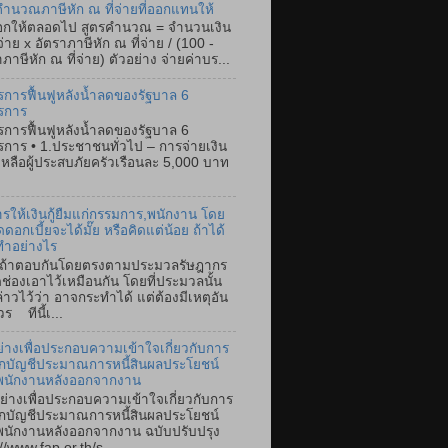
ำนวณภาษีหัก ณ ที่จ่ายที่ออกแทนให้
อกให้ตลอดไป สูตรคำนวณ = จำนวนเงิน
่จ่าย x อัตราภาษีหัก ณ ที่จ่าย / (100 -
ภาษีหัก ณ ที่จ่าย) ตัวอย่าง จ่ายค่าบร...
การฟื้นฟูหลังน้ำลดของรัฐบาล 6
รการ
การฟื้นฟูหลังน้ำลดของรัฐบาล 6
การ • 1.ประชาชนทั่วไป – การจ่ายเงิน
เหลือผู้ประสบภัยครัวเรือนละ 5,000 บาท
การให้เงินกู้ยืมแก่กรรมการ,พนักงาน โดย
ดดอกเบี้ยจะได้มั๊ย หรือคิดแต่น้อย ถ้าได้
ทำอย่างไร
ตอบกันโดยตรงตามประมวลรัษฎากร
ิดช่องเอาไว้เหมือนกัน โดยที่ประมวลนั้น
ล่าวไว้ว่า อาจกระทำได้ แต่ต้องมีเหตุอัน
ร ทีนี้เ...
ย่างเพื่อประกอบความเข้าใจเกี่ยวกับการ
ึกบัญชีประมาณการหนี้สินผลประโยชน์
พนักงานหลังออกจากงาน
ย่างเพื่อประกอบความเข้าใจเกี่ยวกับการ
ึกบัญชีประมาณการหนี้สินผลประโยชน์
นักงานหลังออกจากงาน ฉบับปรับปรุง
//www.fap.or.th/s...