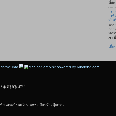
ที่ส
ตา
เพ
สำหร
ตารา
การค
ปีภา
ภา ษี
เบี้ย
...
ุ่งครุ กรุงเทพฯ
ี จดทะเบียนบริษัท จดทะเบียนห้างหุ้นส่วน