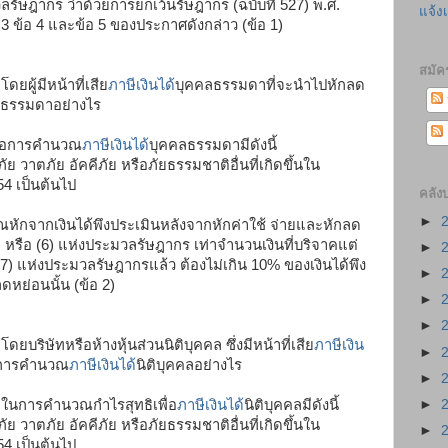
ฎากร ว่าด้วยการยกเว้นรัษฎากร (ฉบับที่ 527) พ.ศ.
แจ้ง
อ 3 ข้อ 4 และข้อ 5 ของประกาศดังกล่าว (ข้อ 1)
สมัค
ดยผู้มีหน้าที่เสีย
ภาษีเงินได้
บุคคลธรรมดาที่จะนำไปหักลด
ลธรรมดาอย่างไร
พื่อการคำนวณ
ภาษีเงินได้
บุคคลธรรมดามีดังนี้
ย วาตภัย อัคคีภัย หรือภัยธรรมชาติอื่นที่เกิดขึ้นใน
54 เป็นต้นไป
คลัง
►
ณหักจากเงินได้พึงประเมินหลังจากหักค่าใช้ จ่ายและหักลด
) หรือ (6) แห่งประมวลรัษฎากร เท่าจำนวนเงินที่บริจาคแต่
►
7) แห่งประมวลรัษฎากรแล้ว ต้องไม่เกิน 10% ของเงินได้พึง
►
ดหย่อนนั้น (ข้อ 2)
►
►
ยบริษัทหรือห้างหุ้นส่วนนิติบุคคล ซึ่งมีหน้าที่เสีย
ภาษีเงิน
►
ในการคำนวณ
ภาษีเงินได้
นิติบุคคลอย่างไร
►
►
ยในการคำนวณกำไรสุทธิเพื่อ
ภาษีเงินได้
นิติบุคคลมีดังนี้
ย วาตภัย อัคคีภัย หรือภัยธรรมชาติอื่นที่เกิดขึ้นใน
►
54 เป็นต้นไป