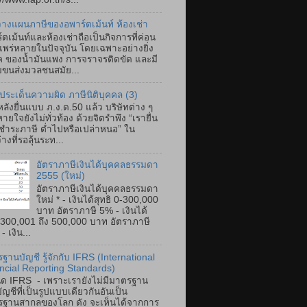
างแผนภาษีของอพาร์ตเม้นท์ ห้องเช่า
์ตเม้นท์และห้องเช่าถือเป็นกิจการที่ค่อน
แพร่หลายในปัจจุบัน โดยเฉพาะอย่างยิ่ง
ค ของน้ำมันแพง การจราจรติดขัด และมี
ขนส่งมวลชนสมัย...
ประเด็นความผิด ภาษีนิติบุคคล (3)
ลังยื่นแบบ ภ.ง.ด.50 แล้ว บริษัทต่าง ๆ
ายใจยังไม่ทั่วท้อง ด้วยจิตรำพึง “เรายื่น
ำระภาษี ต่ำไปหรือเปล่าหนอ” ใน
างที่รอลุ้นระท...
อัตราภาษีเงินได้บุคคลธรรมดา
2555 (ใหม่)
อัตราภาษีเงินได้บุคคลธรรมดา
ใหม่ * - เงินได้สุทธิ 0-300,000
บาท อัตราภาษี 5% - เงินได้
ิ 300,001 ถึง 500,000 บาท อัตราภาษี
 เงิน...
ฐานบัญชี รู้จักกับ IFRS (International
ncial Reporting Standards)
ิด IFRS - เพราะเรายังไม่มีมาตรฐาน
ัญชีที่เป็นรูปแบบเดียวกันอันเป็น
ฐานสากลของโลก ดัง จะเห็นได้จากการ