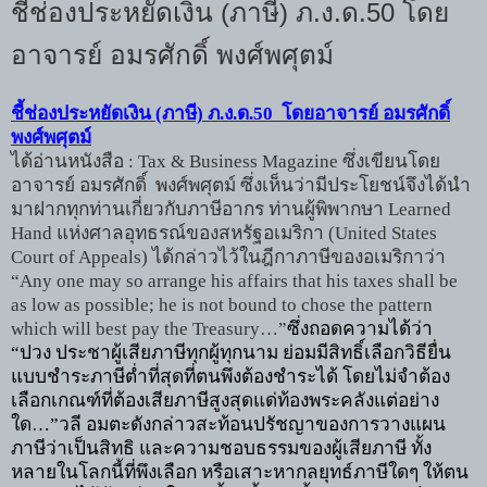
ชี้ช่องประหยัดเงิน (ภาษี) ภ.ง.ด.50 โดย
อาจารย์ อมรศักดิ์ พงศ์พศุตม์
ชี้ช่องประหยัดเงิน (ภาษี) ภ.ง.ด.
50
โดยอาจารย์ อมรศักดิ์
พงศ์พศุตม์
ได้อ่านหนังสือ :
Tax & Business Magazine
ซึ่งเขียนโดย
อาจารย์ อมรศักดิ์ พงศ์พศุตม์ ซึ่งเห็นว่ามีประโยชน์
จึงได้นำ
มาฝากทุกท่านเกี่ยวกับภาษีอากร
ท่านผู้พิพากษา
Learned
Hand
แห่งศาลอุทธรณ์ของสหรัฐอเมริกา (
United States
Court of Appeals)
ได้กล่าวไว้ในฎีกาภาษีของอเมริกาว่า
“Any one may so arrange his affairs that his taxes shall be
as low as possible; he is not bound to chose the pattern
which will best pay the Treasury…”
ซึ่งถอดความได้ว่า
“
ปวง ประชาผู้เสียภาษีทุกผู้ทุกนาม ย่อมมีสิทธิ์เลือกวิธียื่น
แบบชำระภาษีต่ำที่สุดที่ตนพึงต้องชำระได้ โดยไม่จำต้อง
เลือกเกณฑ์ที่ต้องเสียภาษีสูงสุดแด่ท้องพระคลังแต่อย่าง
ใด
…”
วลี อมตะดังกล่าวสะท้อนปรัชญาของการวางแผน
ภาษีว่าเป็นสิทธิ และความชอบธรรมของผู้เสียภาษี ทั้ง
หลายในโลกนี้ที่พึงเลือก หรือเสาะหากลยุทธ์ภาษีใดๆ ให้ตน