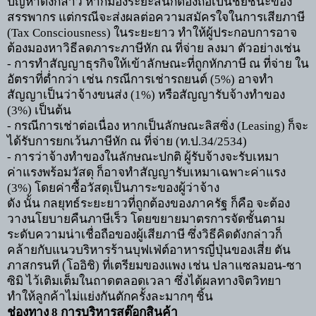
ปัญหาดังกล่าว หากมองระยะสั้นก็ต้องถือเป็นชัยชนะของ
สรรพากร แต่กรณีจะส่งผลต่อความสมัครใจในการเสียภาษี
(
Tax Consciousness)
ในระยะยาว ทำให้ผู้ประกอบการอาจ
ต้องมองหาวิธีลดภาระภาษีหัก ณ ที่จ่าย ลงมา ตัวอย่างเช่น
-
การทำสัญญาธุรกิจให้เข้าลักษณะที่ถูกหักภาษี ณ ที่จ่าย ใน
อัตราที่ต่ำกว่า เช่น กรณีการเช่ารถยนต์ (
5%)
อาจทำ
สัญญาเป็นว่าจ้างขนส่ง (
1%)
หรือสัญญารับจ้างทำของ
(
3%)
เป็นต้น
-
กรณีการเช่าต่อเนื่อง หากเป็นลักษณะลิสซิ่ง (
Leasing)
ก็จะ
ได้รับการยกเว้นภาษีหัก ณ ที่จ่าย
(
ท.ป.
34/2534)
-
การว่าจ้างทำของในลักษณะปกติ ผู้รับจ้างจะรับเหมา
ค่าแรงพร้อมวัสดุ ก็อาจทำสัญญารับเหมาเฉพาะค่าแรง
(
3%)
โดยค่าซื้อวัสดุเป็นภาระของผู้ว่าจ้าง
ดัง นั้น กลยุทธ์ระยะยาวที่ถูกต้องของภาครัฐ ก็คือ จะต้อง
วางนโยบายคืนภาษีเร็ว โดยขยายมาตรการจัดชั้นตาม
ระดับความน่าเชื่อถือของผู้เสียภาษี ซึ่งวิธีคิดดังกล่าวก็
คล้ายกับแนวบริหารร้านบุฟเฟ่ต์อาหารญี่ปุ่นของเสี่ย ตัน
ภาสกรนที (โออิชิ) ที่เตรียมของแพง เช่น ปลาแซลมอน-ซา
ซิมิ ไว้เติมเต็มในถาดตลอดเวลา ซึ่งได้ผลทางจิตวิทยา
ทำให้ลูกค้าไม่แย่งกันตักครั้งละมากๆ ชิ้น
ช่องทาง
8
การบริหารสต๊อกสินค้า