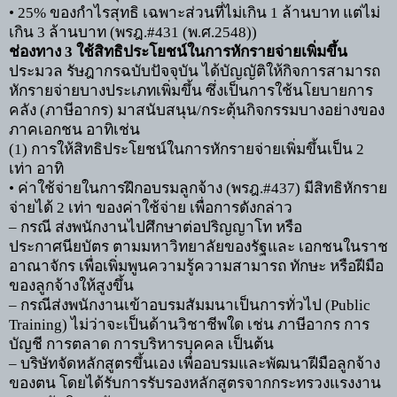
• 25%
ของกำไรสุทธิ เฉพาะส่วนที่ไม่เกิน
1
ล้านบาท แต่ไม่
เกิน
3
ล้านบาท (พรฎ.
#431 (
พ.ศ.
2548))
ช่องทาง
3
ใช้สิทธิประโยชน์ในการหักรายจ่ายเพิ่มขึ้น
ประมวล รัษฎากรฉบับปัจจุบัน ได้บัญญัติให้กิจการสามารถ
หักรายจ่ายบางประเภทเพิ่มขึ้น ซึ่งเป็นการใช้นโยบายการ
คลัง (ภาษีอากร) มาสนับสนุน/กระตุ้นกิจกรรมบางอย่างของ
ภาคเอกชน อาทิเช่น
(1)
การให้สิทธิประโยชน์ในการหักรายจ่ายเพิ่มขึ้นเป็น
2
เท่า อาทิ
•
ค่าใช้จ่ายในการฝึกอบรมลูกจ้าง (พรฎ.
#437)
มีสิทธิหักราย
จ่ายได้
2
เท่า ของค่าใช้จ่าย เพื่อการดังกล่าว
–
กรณี ส่งพนักงานไปศึกษาต่อปริญญาโท หรือ
ประกาศนียบัตร ตามมหาวิทยาลัยของรัฐและ เอกชนในราช
อาณาจักร เพื่อเพิ่มพูนความรู้ความสามารถ ทักษะ หรือฝีมือ
ของลูกจ้างให้สูงขึ้น
–
กรณีส่งพนักงานเข้าอบรมสัมมนาเป็นการทั่วไป (
Public
Training)
ไม่ว่าจะเป็นด้านวิชาชีพใด เช่น ภาษีอากร การ
บัญชี การตลาด การบริหารบุคคล เป็นต้น
–
บริษัทจัดหลักสูตรขึ้นเอง เพื่ออบรมและพัฒนาฝีมือลูกจ้าง
ของตน โดยได้รับการรับรองหลักสูตรจากกระทรวงแรงงาน