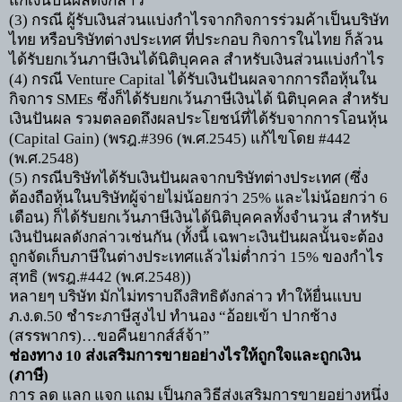
แก่เงินปันผลดังกล่าว
(3)
กรณี ผู้รับเงินส่วนแบ่งกำไรจากกิจการร่วมค้าเป็นบริษัท
ไทย หรือบริษัทต่างประเทศ ที่ประกอบ กิจการในไทย ก็ล้วน
ได้รับยกเว้นภาษีเงินได้นิติบุคคล สำหรับเงินส่วนแบ่งกำไร
(4)
กรณี
Venture Capital
ได้รับเงินปันผลจากการถือหุ้นใน
กิจการ
SMEs
ซึ่งก็ได้รับยกเว้นภาษีเงินได้ นิติบุคคล สำหรับ
เงินปันผล รวมตลอดถึงผลประโยชน์ที่ได้รับจากการโอนหุ้น
(
Capital Gain) (
พรฎ.
#396 (
พ.ศ.
2545)
แก้ไขโดย
#442
(
พ.ศ.
2548)
(5)
กรณีบริษัทได้รับเงินปันผลจากบริษัทต่างประเทศ
(
ซึ่ง
ต้องถือหุ้นในบริษัทผู้จ่ายไม่น้อยกว่า
25%
และไม่น้อยกว่า
6
เดือน) ก็ได้รับยกเว้นภาษีเงินได้นิติบุคคลทั้งจำนวน สำหรับ
เงินปันผลดังกล่าวเช่นกัน
(
ทั้งนี้ เฉพาะเงินปันผลนั้นจะต้อง
ถูกจัดเก็บภาษีในต่างประเทศแล้วไม่ต่ำกว่า
15%
ของกำไร
สุทธิ (พรฎ.
#442 (
พ.ศ.
2548))
หลายๆ บริษัท มักไม่ทราบถึงสิทธิดังกล่าว ทำให้ยื่นแบบ
ภ.ง.ด.
50
ชำระภาษีสูงไป ทำนอง
“
อ้อยเข้า ปากช้าง
(สรรพากร)
…
ขอคืนยากส์ส์จ้า
”
ช่องทาง
10
ส่งเสริมการขายอย่างไรให้ถูกใจและถูกเงิน
(ภาษี)
การ ลด แลก แจก แถม เป็นกลวิธีส่งเสริมการขายอย่างหนึ่ง