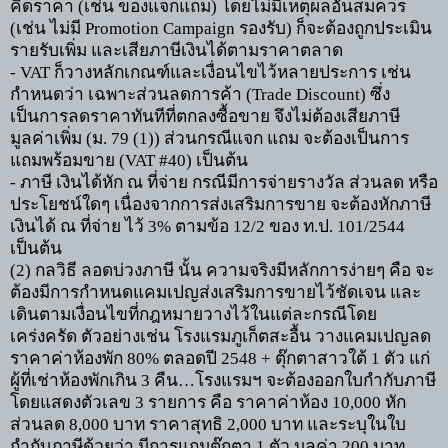
คิดราคา
(
เช่น ของแจกแถม) โดยไม่มีเหตุผลอันสมควร
(เช่น ไม่มี
Promotion Campaign
รองรับ) ก็จะต้องถูกประเมิน
รายรับเพิ่ม และเสียภาษีเงินได้ตามราคาตลาด
- VAT
ก็วางหลักเกณฑ์และเงื่อนไขไว้หลายประการ เช่น
กำหนดว่า เฉพาะส่วนลดการค้า (
Trade Discount)
ซึ่ง
เป็นการลดราคาทันทีที่ตกลงซื้อขาย จึงไม่ต้องเสียภาษี
มูลค่าเพิ่ม (ม.
79 (1))
ส่วนกรณีแจก แถม จะต้องเป็นการ
แถมพร้อมขาย (
VAT #40)
เป็นต้น
-
ภาษี เงินได้หัก ณ ที่จ่าย กรณีมีการจ่ายรางวัล ส่วนลด หรือ
ประโยชน์ใดๆ เนื่องจากการส่งเสริมการขาย จะต้องหักภาษี
เงินได้ ณ ที่จ่าย ไว้
3%
ตามข้อ
12/2
ของ ท.ป.
101/2544
เป็นต้น
(2)
กลวิธี ลอดบ่วงภาษี นั้น ความจริงมีหลักการง่ายๆ คือ จะ
ต้องมีการกำหนดแคมเปญส่งเสริมการขายไว้ชัดเจน และ
เดินตามเงื่อนไขที่กฎหมายวางไว้ในแต่ละกรณีโดย
เคร่งครัด ตัวอย่างเช่น โรงแรมภูเก็ตสะอื้น วางแคมเปญลด
ราคาค่าห้องพัก
80%
ตลอดปี
2548 +
ตุ๊กตาสาวใต้
1
ตัว แก่
ผู้ที่เช่าห้องพักเกิน
3
คืน
…
โรงแรมฯ จะต้องออกใบกำกับภาษี
โดยแสดงตัวเลข
3
รายการ คือ ราคาค่าห้อง
10,000
หัก
ส่วนลด
8,000
บาท ราคาสุทธิ
2,000
บาท และระบุในใบ
กำกับภาษีด้วยว่า มีการแถมตุ๊กตา
1
ตัว มูลค่า
200
บาท