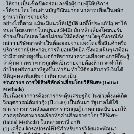
-
ให้จ่ายเป็นเช็คขีดคร่อม ลงชื่อผู้ขาย/ผู้ให้บริการ
-
ให้จ่ายโดยโอนผ่านบัญชีเงินฝากธนาคาร เพื่อเป็นหลัก
ฐานว่ามีการจ่ายจริง
อย่างไรก็ตาม แม้จะมีแนวให้ปฏิบัติ แต่ก็ใช่จะแก้ปัญหาได้
หมด โดยเฉพาะในหมู่ของ
SMEs
มัก หลีกเลี่ยงโดยขอรับ
ชำระเป็นเงินสด โดยไม่ยอมให้มีหลักฐานใดๆ ซึ่งกรณีดัง
กล่าว บริษัทอาจจำเป็นต้องยอมจ่ายแพงโดยซื้อสินค้าหรือ
บริการจากผู้ประกอบการที่ ยอมเปิดบิล ซึ่งมองเผินๆ เสมือน
ว่ามีรายจ่ายสูงขึ้น แต่ถ้าพิจารณาความเสี่ยงทางภาษีก็จะรู้
ว่าคุ้มค่า เพราะการถูกตัดเป็นรายจ่ายต้องห้าม จะทำให้
กำไรสุทธิทางภาษีสูงขึ้นเท่ากัน ทำให้ต้องเสียภาษีเงินได้
นิติบุคคลเพิ่มเติมกว่าที่ควรจะเป็น
ช่องทาง
5
การใช้สิทธิหักค่าเสื่อมโดยวิธีพิเศษ (
Initial
Methods)
สืบเนื่องจากการต้องการกระตุ้นเศรษฐกิจ ในช่วงตั้งแต่เกิด
วิกฤตการณ์ต้มยำกุ้ง (ปี
2540)
เป็นต้นมา รัฐบาลได้ใช้
มาตรการการคลังออกพระราชกฤษฎีกาหลายฉบับ ยอมให้
ภาคธุรกิจสามารถเลือกหักค่าเสื่อมราคาโดยวิธีพิเศษ
(
Initial Methods)
ในหลายกรณี อาทิ
(1)
เครื่อง จักรอุปกรณ์ที่ใช้สำหรับการวิจัยและพัฒนา