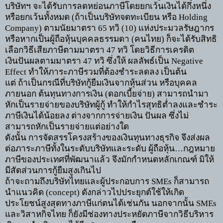
บริษัทฯ จะได้รับการลดหย่อนภาษีโดยยกเว้นเงินได้กึ่งหนึ่ง
หรือยกเว้นทั้งหมด (ถ้าเป็นบริษัทจดทะเบียน หรือ
Holding
Company)
ตามนัยมาตรา
65
ทวิ (
10)
แห่งประมวลรัษฎากร
หรือหากเป็นผู้ถือหุ้นบุคคลธรรมดา (คนไทย) ก็จะได้รับสิทธิ
เลือกวิธีเสียภาษีตามมาตรา
47
ทวิ โดยวิธีการเครดิต
เงินปันผลตามมาตรา
47
ทวิ ซึ่งให้ ผลลัพธ์เป็น
Negative
Effect
ทำให้ภาระภาษีรวมที่ต้องชำระลดลง เป็นต้น
แต่ ถ้าเป็นกรณีที่บริษัทกู้ยืมเงินจากหุ้นส่วน หรือบุคคล
ภายนอก ต้นทุนทางการเงิน (ดอกเบี้ยจ่าย) สามารถนำมา
หักเป็นรายจ่ายของบริษัทผู้กู้ ทำให้กำไรสุทธิต่ำลงและชำระ
ภาษีเงินได้น้อยลง ต่างจากการจ่ายเงิน ปันผล ซึ่งไม่
สามารถหักเป็นรายจ่ายแต่อย่างใด
ดังนั้น การจัดสรรโครงสร้างของเงินทุนทางธุรกิจ จึงส่งผล
ต่อภาระภาษีทั้งในระดับบริษัทและระดับ ผู้ถือหุ้น
…
กฎหมาย
ภาษีของประเทศที่พัฒนาแล้ว จึงมักกำหนดหลักเกณฑ์ มิให้
มีสัดส่วนการกู้ยืมสูงเกินไป
ถ้าจะถามถึงบริษัทไทยและผู้ประกอบการ
SMEs
ก็สามารถ
นำแนวคิด (
concept)
ดังกล่าวไปประยุกต์ใช้ให้เกิด
ประโยชน์สูงสุดทางภาษีแก่ตนได้เช่นกัน นอกจากนั้น
SMEs
และวิสาหกิจไทย ก็ยังมีช่องทางประหยัดภาษีจากวิธีบริหาร