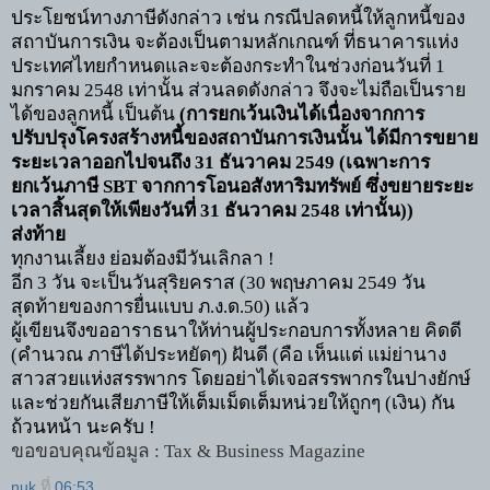
ประโยชน์ทางภาษีดังกล่าว เช่น กรณีปลดหนี้ให้ลูกหนี้ของ
สถาบันการเงิน จะต้องเป็นตามหลักเกณฑ์ ที่ธนาคารแห่ง
ประเทศไทยกำหนดและจะต้องกระทำในช่วงก่อนวันที่
1
มกราคม
2548
เท่านั้น ส่วนลดดังกล่าว จึงจะไม่ถือเป็นราย
ได้ของลูกหนี้ เป็นต้น
(
การยกเว้นเงินได้เนื่องจากการ
ปรับปรุงโครงสร้างหนี้ของสถาบันการเงินนั้น ได้มีการขยาย
ระยะเวลาออกไปจนถึง
31
ธันวาคม
2549 (
เฉพาะการ
ยกเว้นภาษี
SBT
จากการโอนอสังหาริมทรัพย์ ซึ่งขยายระยะ
เวลาสิ้นสุดให้เพียงวันที่
31
ธันวาคม
2548
เท่านั้น))
ส่งท้าย
ทุกงานเลี้ยง ย่อมต้องมีวันเลิกลา !
อีก
3
วัน จะเป็นวันสุริยคราส (
30
พฤษภาคม
2549
วัน
สุดท้ายของการยื่นแบบ ภ.ง.ด.
50)
แล้ว
ผู้เขียนจึงขออาราธนาให้ท่านผู้ประกอบการทั้งหลาย คิดดี
(
คำนวณ ภาษีได้ประหยัดๆ) ฝันดี (คือ เห็นแต่ แม่ย่านาง
สาวสวยแห่งสรรพากร โดยอย่าได้เจอสรรพากรในปางยักษ์
และช่วยกันเสียภาษีให้เต็มเม็ดเต็มหน่วยให้ถูกๆ
(
เงิน) กัน
ถ้วนหน้า นะครับ !
ขอขอบคุณข้อมูล :
Tax & Business Magazine
nuk
ที่
06:53