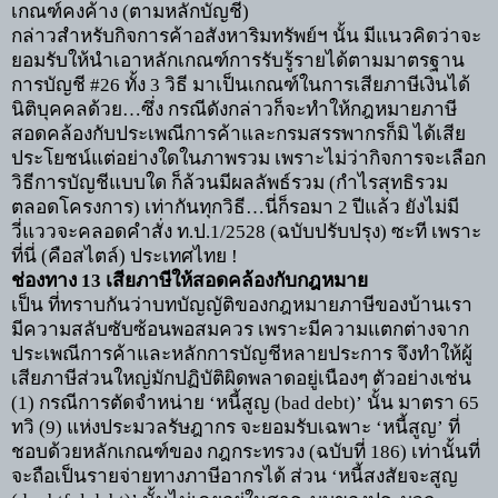
เกณฑ์คงค้าง (ตามหลักบัญชี)
กล่าวสำหรับกิจการค้าอสังหาริมทรัพย์ฯ นั้น มีแนวคิดว่าจะ
ยอมรับให้นำเอาหลักเกณฑ์การรับรู้รายได้ตามมาตรฐาน
การบัญชี
#26
ทั้ง
3
วิธี มาเป็นเกณฑ์ในการเสียภาษีเงินได้
นิติบุคคลด้วย
…
ซึ่ง กรณีดังกล่าวก็จะทำให้กฎหมายภาษี
สอดคล้องกับประเพณีการค้าและกรมสรรพากรก็มิ ได้เสีย
ประโยชน์แต่อย่างใดในภาพรวม เพราะไม่ว่ากิจการจะเลือก
วิธีการบัญชีแบบใด ก็ล้วนมีผลลัพธ์รวม
(
กำไรสุทธิรวม
ตลอดโครงการ) เท่ากันทุกวิธี
…
นี่ก็รอมา
2
ปีแล้ว ยังไม่มี
วี่แววจะคลอดคำสั่ง ท.ป.
1/2528 (
ฉบับปรับปรุง) ซะที เพราะ
ที่นี่ (คือสไตล์) ประเทศไทย !
ช่องทาง
13
เสียภาษีให้สอดคล้องกับกฎหมาย
เป็น ที่ทราบกันว่าบทบัญญัติของกฎหมายภาษีของบ้านเรา
มีความสลับซับซ้อนพอสมควร เพราะมีความแตกต่างจาก
ประเพณีการค้าและหลักการบัญชีหลายประการ จึงทำให้ผู้
เสียภาษีส่วนใหญ่มักปฏิบัติผิดพลาดอยู่เนืองๆ ตัวอย่างเช่น
(1)
กรณีการตัดจำหน่าย
‘
หนี้สูญ (
bad debt)’
นั้น มาตรา
65
ทวิ (
9)
แห่งประมวลรัษฎากร จะยอมรับเฉพาะ
‘
หนี้สูญ
’
ที่
ชอบด้วยหลักเกณฑ์ของ กฎกระทรวง (ฉบับที่
186)
เท่านั้นที่
จะถือเป็นรายจ่ายทางภาษีอากรได้ ส่วน
‘
หนี้สงสัยจะสูญ