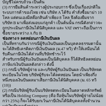
บัญชีไม่ครบถ้วน เป็นต้น
(3)
การยืมสินค้าระหว่างผู้ประกอบการ ซึ่งเป็นเรื่องปกติใน
ระบบการค้าของไทย เช่น บริษัท
A
ได้รับ คำสั่งซื้อมาม่า
10
โหล แต่ตนเองมีสต๊อกสินค้าเพียง
8
โหล จึงต้องยืมจาก
บริษัท
B
มาเพื่อส่งมอบแก่ลูกค้า เป็นต้นนั้น กรณีดังกล่าวจะ
ถูกประเมินภาษีเงินได้นิติบุคคล และ
VAT
เพราะถือเป็นการ
ซื้อขายระหว่าง
A
กับ
B
ช่องทาง
9
ลดหย่อนภาษีเงินปันผล
เป็นที่ทราบกันว่ากรณีผู้รับเงินปันผลเป็นบุคคลธรรมดานั้น
จะได้สิทธิเครดิตภาษีเงินปันผล (ม.
47
ทวิ) ทำให้เสมือนได้
รับคืนภาษีเงินได้ส่วนที่บริษัทชำระไว้
สำหรับกรณีผู้รับเงินปันผลเป็นนิติบุคคล ก็ได้สิทธิลดหย่อน
ภาษีแก่เงินปันผลดังกล่าว ดังนี้
(1)
กรณี บริษัทผู้จ่าย และบริษัทผู้รับเงินปันผล เป็นบริษัทจด
ทะเบียนในไทย บริษัทผู้รับจะได้ลดหย่อน โดยนำเพียงกึ่ง
หนึ่งของเงินปันผลมาเสียภาษีเงินได้นิติบุคคล (ม.
65
ทวิ
(10))
(2)
กรณีบริษัทผู้รับเป็นบริษัทจดทะเบียนในตลาดหลักทรัพย์
หรือเป็น
Holding Company (
คือ ถือหุ้นในบริษัทผู้จ่ายไม่น้อย
กว่า
25%)
ก็จะได้รับยกเว้นภาษีเงินได้นิติบุคคลทั้งจำนวน