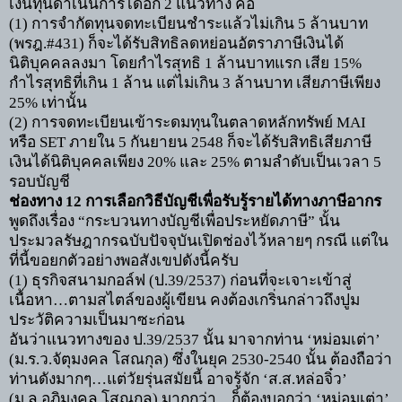
เงินทุนดำเนินการได้อีก
2
แนวทาง คือ
(1)
การจำกัดทุนจดทะเบียนชำระแล้วไม่เกิน
5
ล้านบาท
(
พรฎ.
#431)
ก็จะได้รับสิทธิลดหย่อนอัตราภาษีเงินได้
นิติบุคคลลงมา โดยกำไรสุทธิ
1
ล้านบาทแรก เสีย
15%
กำไรสุทธิที่เกิน
1
ล้าน แต่ไม่เกิน
3
ล้านบาท เสียภาษีเพียง
25%
เท่านั้น
(2)
การจดทะเบียนเข้าระดมทุนในตลาดหลักทรัพย์
MAI
หรือ
SET
ภายใน
5
กันยายน
2548
ก็จะได้รับสิทธิเสียภาษี
เงินได้นิติบุคคลเพียง
20%
และ
25%
ตามลำดับเป็นเวลา
5
รอบบัญชี
ช่องทาง
12
การเลือกวิธีบัญชีเพื่อรับรู้รายได้ทางภาษีอากร
พูดถึงเรื่อง
“
กระบวนทางบัญชีเพื่อประหยัดภาษี
”
นั้น
ประมวลรัษฎากรฉบับปัจจุบันเปิดช่องไว้หลายๆ กรณี แต่ใน
ที่นี้ขอยกตัวอย่างพอสังเขปดังนี้ครับ
(1)
ธุรกิจสนามกอล์ฟ
(
ป.
39/2537)
ก่อนที่จะเจาะเข้าสู่
เนื้อหา
…
ตามสไตล์ของผู้เขียน คงต้องเกริ่นกล่าวถึงปูม
ประวัติความเป็นมาซะก่อน
อันว่าแนวทางของ ป.
39/2537
นั้น มาจากท่าน
‘
หม่อมเต่า
’
(
ม.ร.ว.จัตุมงคล โสณกุล) ซึ่งในยุค
2530-2540
นั้น ต้องถือว่า
ท่านดังมากๆ
…
แต่วัยรุ่นสมัยนี้ อาจรู้จัก
‘
ส.ส.หล่อจิ๋ว
’
(
ม.ล.อภิมงคล โสณกุล) มากกว่า
…
ก็ต้องบอกว่า
‘
หม่อมเต่า
’