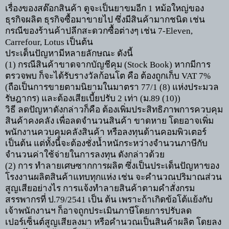
เรื่องของสต๊อกสินค้า ดูจะเป็นยาขมอีก
1
หม้อใหญ่ของ
ธุรกิจผลิต ธุรกิจซื้อมาขายไป ซึ่งมีสินค้ามากชนิด เช่น
กรณีของร้านค้าปลีกสะดวกซื้อต่างๆ เช่น
7-Eleven,
Carrefour, Lotus
เป็นต้น
ประเด็นปัญหามีหลายลักษณะ ดังนี้
(1)
กรณีสินค้าขาดจากบัญชีคุม
(Stock Book)
หากมีการ
ตรวจพบ ก็จะได้รับรางวัลก้อนโต คือ ต้องถูกเก็บ
VAT 7%
(
ถือเป็นการขายตามนิยามในมาตรา
77/1 (8)
แห่งประมวล
รัษฎากร) และต้องเสียเบี้ยปรับ
2
เท่า (ม.
89 (10))
วิธี ลดปัญหาดังกล่าวก็คือ ต้องเพิ่มประสิทธิภาพการควบคุม
สินค้าคงคลัง เพื่อลดจำนวนสินค้า ขาดหาย โดยอาจเพิ่ม
พนักงานควบคุมคลังสินค้า หรือลงทุนด้านคอมพิวเตอร์
เป็นต้น แต่ทั้งนี้จะต้องชั่งน้ำหนักระหว่างจำนวนภาษีกับ
จำนวนค่าใช้จ่ายในการลงทุน ดังกล่าวด้วย
(2)
การ ทำลายเศษซากการผลิต ซึ่งเป็นประเด็นปัญหาของ
โรงงานผลิตสินค้าแทบทุกแห่ง เช่น จะคำนวณปริมาณส่วน
สูญเสียอย่างไร การแจ้งทำลายสินค้าตามคำสั่งกรม
สรรพากรที่ ป.
79/2541
เป็น ต้น เพราะถ้าเกิดข้อโต้แย้งกับ
เจ้าพนักงานฯ ก็อาจถูกประเมินภาษีโดยการปรับลด
เปอร์เซ็นต์สูญเสียลงมา หรือคำนวณเป็นสินค้าผลิต โดยลง