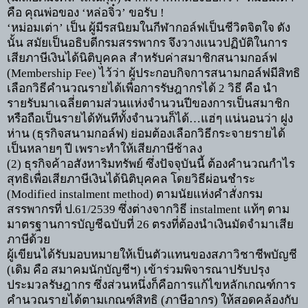
คือ คุณพ่อของ
‘
หล่อจิ๋ว
’
ขอรับ !
‘
หม่อมเต่า
’
เป็น ผู้มีรสนิยมในกีฬากอล์ฟเป็นชีวิตจิตใจ ดัง
นั้น สมัยเป็นอธิบดีกรมสรรพากร จึงวางแนวปฏิบัติในการ
เสียภาษีเงินได้นิติบุคคล สำหรับค่าสมาชิกสนามกอล์ฟ
(
Membership Fee)
ไว้ว่า ผู้ประกอบกิจการสนามกอล์ฟมีสิทธิ
เลือกวิธีคำนวณรายได้เพื่อการรัษฎากรได้
2
วิธี คือ นำ
รายรับมาเฉลี่ยตามส่วนแห่งจำนวนปีของการเป็นสมาชิก
หรือถือเป็นรายได้ทันทีทั้งจำนวนก็ได้
…
แฮ่ๆ แน่นอนว่า ฝูง
ห่าน (ธุรกิจสนามกอล์ฟ) ย่อมต้องเลือกวิธีกระจายรายได้
เป็นหลายๆ ปี เพราะทำให้เสียภาษีช้าลง
(2)
ธุรกิจค้าอสังหาริมทรัพย์ ซึ่งปัจจุบันนี้ ต้องคำนวณกำไร
สุทธิเพื่อเสียภาษีเงินได้นิติบุคคล โดยวิธีผ่อนชำระ
(
Modified instalment method)
ตามนัยแห่งคำสั่งกรม
สรรพากรที่ ป.
61/2539
ซึ่งต่างจากวิธี
instalment
แท้ๆ ตาม
มาตรฐานการบัญชีฉบับที่
26
ตรงที่ต้องนำเงินมัดจำมาเสีย
ภาษีด้วย
ผู้เขียนได้รับมอบหมายให้เป็นตัวแทนของสภาวิชาชีพบัญชี
(
เดิม คือ สมาคมนักบัญชีฯ) เข้าร่วมพิจารณาปรับปรุง
ประมวลรัษฎากร ซึ่งส่วนหนึ่งก็คือการแก้ไขหลักเกณฑ์การ
คำนวณรายได้ตามเกณฑ์สิทธิ (ภาษีอากร) ให้สอดคล้องกับ