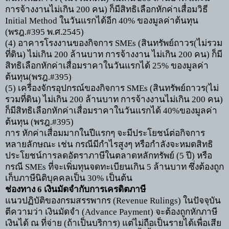
การจ้างงานไม่เกิน
200
คน) ก็มีสิทธิเลือกหักค่าเสื่อมวิธี
Initial Method
ในวันแรกได้อีก
40%
ของมูลค่าต้นทุน
(พรฎ.
#395
พ.ศ.
2545)
(4)
อาคารโรงงานของกิจการ
SMEs (
สินทรัพย์ถาวร(ไม่รวม
ที่ดิน) ไม่เกิน
200
ล้านบาท การจ้างงาน ไม่เกิน
200
คน) ก็มี
สิทธิเลือกหักค่าเสื่อมราคาในวันแรกได้
25%
ของมูลค่า
ต้นทุน(พรฎ.
#395)
(5)
เครื่องจักรอุปกรณ์ของกิจการ
SMEs (
สินทรัพย์ถาวร(ไม่
รวมที่ดิน) ไม่เกิน
200
ล้านบาท การจ้างงานไม่เกิน
200
คน)
ก็มีสิทธิเลือกหักค่าเสื่อมราคาในวันแรกได้
40%
ของมูลค่า
ต้นทุน
(
พรฎ.
#395)
การ หักค่าเสื่อมมากในปีแรกๆ จะมีประโยชน์ต่อกิจการ
หลายลักษณะ เช่น กรณีมีกำไรสูงๆ หรือกำลังจะหมดสิทธิ
ประโยชน์การลดอัตราภาษีในตลาดหลักทรัพย์ (
5
ปี) หรือ
กรณี
SMEs
ที่จะเพิ่มทุนจดทะเบียนเกิน
5
ล้านบาท ซึ่งต้องถูก
เก็บภาษีนิติบุคคลเป็น
30%
เป็นต้น
ช่องทาง
6
เงินมัดจำกับการเครดิตภาษี
แนวปฏิบัติของกรมสรรพากร (
Revenue Rulings)
ในปัจจุบัน
ตีความว่า เงินมัดจำ (
Advance Payment)
จะต้องถูกหักภาษี
เงินได้ ณ ที่จ่าย (ถ้าเป็นบริการ) แต่ไม่ถือเป็นรายได้เพื่อเสีย