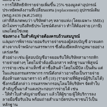
•
การให้สิทธิหักรายจ่ายเพิ่มขึ้น
25%
ของมูลค่าอุปกรณ์
ประหยัดพลังงานที่เปลี่ยนแทน
(replacement)
อุปกรณ์เดิม
(พรฎ.
#436 (
พ.ศ.
2548))
เท่าที่สังเกตพบว่า บริษัทต่างๆ หลายแห่ง (โดยเฉพาะ
SMEs)
มักไม่ทราบถึงสิทธิประโยชน์ดังกล่าว ทำให้ต้องจ่าย (ภาษี)
แพงโดยใช่เหตุ
ช่องทาง
4
ใบสำคัญจ่ายต้องครบถ้วนสมบูรณ์
แง่มุมการพิจารณายอมรับรายจ่ายของผู้สอบบัญชี อาจแตก
ต่างจากเจ้าพนักงานสรรพากร ซึ่งต้องยึดหลักกฎหมายอย่าง
เคร่งครัด
ตัวอย่าง เช่น ผู้สอบบัญชีอาจยอมรับให้บริษัทสามารถหัก
รายจ่ายต่างๆ โดยไม่จำต้องมีเอกสาร หลักฐานมาพิสูจน์
การจ่าย เช่น ค่าแท็กซี่ ค่าซื้อสินค้าโดยไม่มีบิล เป็นต้น แต่
ในแง่ของกรมสรรพากร กรณีดังกล่าวอาจถือเป็นรายจ่าย
ต้องห้ามตามมาตรา
65
ตรี (
18) (
รายจ่ายที่พิสูจน์ผู้รับไม่ได้)
ซึ่งกรณีดังกล่าว กรมสรรพากรอนุโลมให้บริษัทฯ จัดทำใบ
สำคัญขึ้นมาสำแดงประกอบการจ่ายได้ เช่น
-
ให้ทำใบสำคัญจ่ายขึ้นมา แล้วให้ผู้ขาย/ผู้ให้บริการลง
ลายมือชื่อรับเงิน พร้อมถ่ายสำเนาบัตรประชาชนไว้เป็น
หลักฐาน