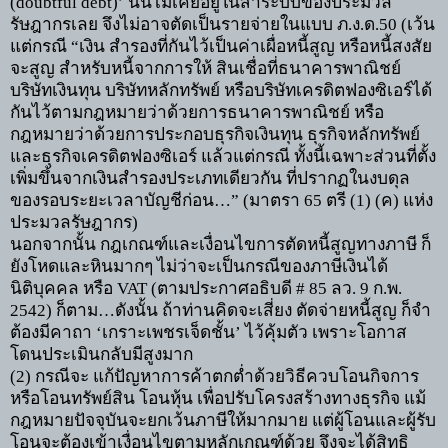
(
doubtful debt)’
นั้นไม่เคยอยู่ในสาระบบของประมวล
รัษฎากรเลย จึงไม่อาจตัดเป็นรายจ่ายในแบบ ภ.ง.ด.
50 (
เว้น
แต่กรณี
“
เงิน สำรองที่กันไว้เป็นค่าเผื่อหนี้สูญ หรือหนี้สงสัย
จะสูญ สำหรับหนี้จากการให้ สินเชื่อที่ธนาคารพาณิชย์
บริษัทเงินทุน บริษัทหลักทรัพย์ หรือบริษัทเครดิตฟองซิเอร์ได้
กันไว้ตามกฎหมายว่าด้วยการธนาคารพาณิชย์ หรือ
กฎหมายว่าด้วยการประกอบธุรกิจเงินทุน ธุรกิจหลักทรัพย์
และธุรกิจเครดิตฟองซิเอร์ แล้วแต่กรณี ทั้งนี้เฉพาะส่วนที่ตั้ง
เพิ่มขึ้นจากเงินสำรองประเภทเดียวกัน ที่ปรากฏในงบดุล
ของรอบระยะเวลาบัญชีก่อน
…” (
มาตรา
65
ตรี (
1) (
ค) แห่ง
ประมวลรัษฎากร)
นอกจากนั้น กฎเกณฑ์และเงื่อนไขการตัดหนี้สูญทางภาษี ก็
ยังโหดและหินมากๆ ไม่ว่าจะเป็นกรณีของภาษีเงินได้
นิติบุคคล หรือ
VAT (
ตามประกาศอธิบดี
# 85
ลว.
9
ก.พ.
2542)
ก็ตาม
…
ดังนั้น ถ้าท่านคิดจะเสี่ยง ตัดจ่ายหนี้สูญ ก็จำ
ต้องมีคาถา
‘
เกราะเพชรเจ็ดชั้น
’
ไว้คุ้มตัว เพราะโอกาส
โดนประเมินกลับมีสูงมาก
(2)
กรณีจะ แก้ปัญหาการค้าตกต่ำด้วยวิธีควบโอนกิจการ
หรือโอนทรัพย์สิน โอนหุ้น เพื่อปรับโครงสร้างทางธุรกิจ แม้
กฎหมายปัจจุบันจะยกเว้นภาษีให้มากมาย แต่ผู้โอนและผู้รับ
โอนจะต้องเข้าเงื่อนไขตามหลักเกณฑ์ด้วย จึงจะได้สิทธิ