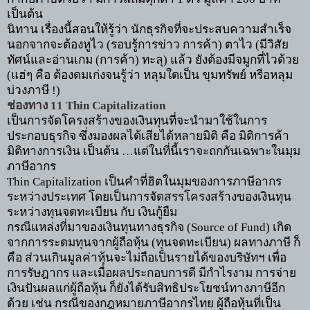
เป็นต้น
นิทาน เรื่องนี้สอนให้รู้ว่า นักธุรกิจที่จะประสบความสำเร็จ
นอกจากจะต้องหูไว (รอบรู้การข่าว การค้า) ตาไว (มีวิสัย
ทัศน์และอ่านเกม (การค้า) ทะลุ) แล้ว ยังต้องมีจมูกที่ไวด้วย
(แฮ่ๆ คือ ต้องดมเก่งจนรู้ว่า หลุมใดเป็น ขุมทรัพย์ หรือหลุม
บ่วงภาษี !)
ช่องทาง
11 Thin Capitalization
เป็นการจัดโครงสร้างของเงินทุนที่จะนำมาใช้ในการ
ประกอบธุรกิจ ซึ่งมองผลได้เสียได้หลายมิติ คือ มิติการค้า
มิติทางการเงิน เป็นต้น
…
แต่ในที่นี้เราจะถกกันเฉพาะในมุม
ภาษีอากร
Thin Capitalization
เป็นคำที่ฮิตในมุมของการภาษีอากร
ระหว่างประเทศ โดยเป็นการจัดสรรโครงสร้างของเงินทุน
ระหว่างทุนจดทะเบียน กับ เงินกู้ยืม
กรณีแหล่งที่มาของเงินทุนทางธุรกิจ (
Source of Fund)
เกิด
จากการระดมทุนจากผู้ถือหุ้น (ทุนจดทะเบียน) ผลทางภาษี ก็
คือ ส่วนเกินมูลค่าหุ้นจะไม่ถือเป็นรายได้ของบริษัทฯ เพื่อ
การรัษฎากร และเมื่อผลประกอบการดี มีกำไรงาม การจ่าย
เงินปันผลแก่ผู้ถือหุ้น ก็ยังได้รับสิทธิประโยชน์ทางภาษีอีก
ด้วย เช่น กรณีของกฎหมายภาษีอากรไทย ผู้ถือหุ้นที่เป็น