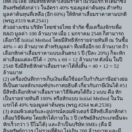
เทคโนโลยี ให้มีสิทธิหักค่าเสื่อมราคาในวันแรก ที่ได้มาซึ่ง
สินทรัพย์ดังกล่าว ในอัตรา
40%
ของมูลค่าต้นทุน สำหรับ
มูลค่าต้นทุนที่เหลือ (อีก
60%)
ให้หักค่าเสื่อมราคาตามปกติ
(
พรฎ.
#319
พ.ศ.
2541)
ตัวอย่างเช่น บริษัท ไทยช่วยไทย จำกัด ซื้อเครื่องจักรเพื่อ
R&D
มูลค่า
100
ล้านบาท เมื่อ
1
มกราคม
2548
ก็สามารถ
เลือกวิธี
Initial Method
โดยมีสิทธิหักรายจ่ายทันที ณ วันซื้อ
40% = 40
ล้านบาท สำหรับมูลค่า ที่เหลืออีก
60
ล้านบาท ถ้า
เลือกหักค่าเสื่อมราคาแบบเส้นตรง
5
ปี (ปีละ
20%)
ก็จะหัก
ค่าเสื่อมแต่ละปีได้ =
20% x 60 = 12
ล้านบาท ดังนั้น ในปี
2548
จึงมีสิทธิหักค่าเสื่อมราคาได้ทั้งสิ้น =
40 + 12 = 52
ล้านบาท
(2)
เครื่องบันทึกการเก็บเงินเพื่อใช้ออกใบกำกับภาษีอย่างย่อ
ที่เป็นตามหลักเกณฑ์ประกาศอธิบดี เกี่ยวกับภาษีเงินได้
#51
มีสิทธิเลือกหักค่าเสื่อมราคาวิธีพิเศษได้ถึง
2
แบบ คือ หัก
เป็นรายจ่ายทันที
100%
หรือหักแบบ
Initial Method
ในวัน
แรกได้
40%
ของมูลค่าต้นทุน (พรฎ.
#264
พ.ศ.
2536)
(3)
คอมพิวเตอร์และอุปกรณ์คอมพิวเตอร์ มีสิทธิเลือกหักค่า
เสื่อมวิธีพิเศษ โดยหักได้ภายใน
3
ปี
(
ทรัพย์สินประเภทอื่นจะ
หักเร็วกว่า
5
ปีไม่ได้) และถ้าเป็นบริษัท
SMEs (
คือ มี
สินทรัพย์ถาวร (ไม่รวมที่ดิน) ไม่เกิน
200
ล้านบาท และมี