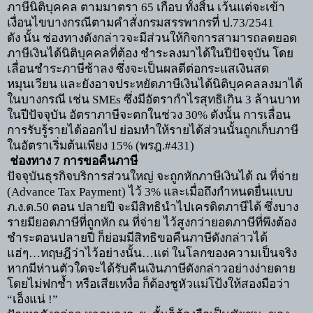
ภาษีนิติบุคคล ตามมาตรา
65
เกือบ ทั้งสิ้น เว้นแต่จะเข้า
เงื่อนไขบางกรณีตามคำสั่งกรมสรรพากรที่ ป.
73/2541
ดัง นั้น ช่องทางดังกล่าวจะมีส่วนให้กิจการสามารถลดยอด
ภาษีเงินได้นิติบุคคลที่ต้อง ชำระลงมาได้ในปีปัจจุบัน โดย
เลื่อนชำระภาษีช้าลง ซึ่งจะเป็นผลดีต่อกระแสเงินสด
หมุนเวียน และยังอาจประหยัดภาษีเงินได้นิติบุคคลลงมาได้
ในบางกรณี เช่น
SMEs
ซึ่งมีอัตรากำไรสุทธิเกิน
3
ล้านบาท
ในปีปัจจุบัน อัตราภาษีจะตกในช่วง
30%
ดังนั้น การเลื่อน
การรับรู้รายได้ออกไป ย่อมทำให้รายได้ส่วนนั้นถูกเก็บภาษี
ในอัตราเริ่มต้นเพียง
15% (
พรฎ.
#431)
ช่องทาง
7
การขอคืนภาษี
ปัจจุบันธุรกิจบริการส่วนใหญ่ จะถูกหักภาษีเงินได้ ณ ที่จ่าย
(
Advance Tax Payment)
ไว้
3%
และเมื่อถึงกำหนดยื่นแบบ
ภ.ง.ด.
50
ตอน ปลายปี จะมีสิทธินำไปเครดิตภาษีได้ ซึ่งบาง
รายมียอดภาษีที่ถูกหัก ณ ที่จ่าย ไว้สูงกว่ายอดภาษีที่พึงต้อง
ชำระตอนปลายปี ก็ย่อมมีสิทธิขอคืนภาษีดังกล่าวได้
แฮ่ๆ
…
ทฤษฎีว่าไว้อย่างนั้น
…
แต่ ในโลกของความเป็นจริง
หากมีห่านตัวใดจะได้รับคืนเงินภาษีดังกล่าวอย่างง่ายดาย
โดยไม่ฟกช้ำ หรือเสียเหงื่อ ก็ต้องชูหัวแม่โป้งให้สองมือว่า
“
เอ็งแน่ !
”