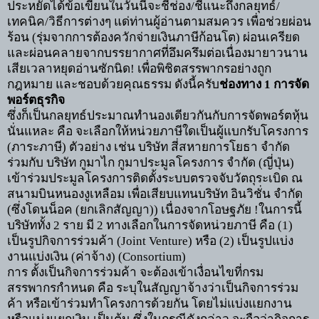
ประหยัดได้
ข้อเขียนในวันนี้จะชี้ช่อง/ชี้แนะถึงกลยุทธ์/
เทคนิค/วิธีการต่างๆ แด่ท่านผู้อ่านตามสมควร เพื่อช่วยผ่อน
ร้อน (รุ่มจากการต้องควักจ่ายเงินภาษีก้อนโต) ผ่อนเครียด
และผ่อนคลายจากบรรยากาศที่อึมครึมต่อเนื่องมายาวนาน
เสียเวลาหยุดอ่านซักนิด! เพื่อพิชิตสรรพากรอย่างถูก
กฎหมาย และชอบด้วยคุณธรรม ดังนี้ครับ
ช่องทาง
1
การจัด
พอร์ตธุรกิจ
ซึ่งก็เป็นกลยุทธ์ประมาณทำนองเดียวกันกับการจัดพอร์ตหุ้น
นั่นแหละ คือ จะเลือกให้หน่วยภาษีใดเป็นผู้แบกรับโครงการ
(ภาระภาษี)
ตัวอย่าง เช่น บริษัท สี่สหายการโยธา จำกัด
ร่วมกับ บริษัท กูมาไก กูมาประมูลโครงการ จำกัด (ญี่ปุ่น)
เข้าร่วมประมูลโครงการติดตั้งระบบตรวจจับวัตถุระเบิด ณ
สนามบินหนองงูเหลือม เพื่อเสียบแทนบริษัท อินวิชั่น จำกัด
(ซึ่งโดนน็อค (ยกเลิกสัญญา)) เนื่องจากโอษฐภัย
!
ในการนี้
บริษัททั้ง
2
ราย มี
2
ทางเลือกในการจัดหน่วยภาษี คือ (
1)
เป็นรูปกิจการร่วมค้า (
Joint Venture)
หรือ (
2)
เป็นรูปแบ่ง
งานแบ่งเงิน (ค่าจ้าง)
(Consortium)
การ ตั้งเป็นกิจการร่วมค้า จะต้องเข้าเงื่อนไขที่กรม
สรรพากรกำหนด คือ ระบุในสัญญาจ้างว่าเป็นกิจการร่วม
ค้า หรือเข้าร่วมทำโครงการด้วยกัน โดยไม่แบ่งแยกงาน