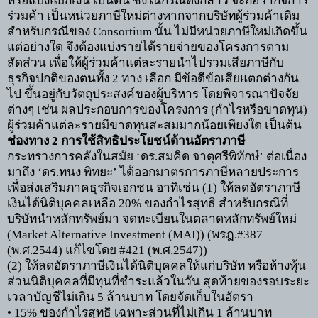
หรือแบ่งแยกเงิน เป็นต้น ซึ่งในกรณีดังกล่าว จะถือว่ากิจการ
ร่วมค้า เป็นหน่วยภาษีใหม่ต่างหากจากบริษัทผู้ร่วมค้าเดิม
สำหรับกรณีของ
Consortium
นั้น ไม่มีหน่วยภาษีใหม่เกิดขึ้น
แต่อย่างใด จึงต้องแบ่งรายได้รายจ่ายของโครงการตาม
สัดส่วน เพื่อให้ผู้ร่วมค้าแต่ละรายนำไปรวมเสียภาษีกับ
ธุรกิจปกติของตน
ทั้ง
2
ทาง เลือก มีข้อดีข้อเสียแตกต่างกัน
ไป ขึ้นอยู่กับวัตถุประสงค์ของผู้บริหาร โดยพิจารณาปัจจัย
ต่างๆ เช่น ผลประกอบการของโครงการ (กำไรหรือขาดทุน)
ผู้ร่วมค้าแต่ละรายมีขาดทุนสะสมมากน้อยเพียงใด เป็นต้น
ช่องทาง
2
การใช้สิทธิประโยชน์ด้านอัตราภาษี
กระทรวงการคลังในสมัย
‘
ดร.สมคิด จาตุศรีพิทักษ์
’
ต่อเนื่อง
มาถึง
‘
ดร.ทนง พิทยะ
’
ได้ออกมาตรการภาษีหลายประการ
เพื่อส่งเสริมภาคธุรกิจเอกชน อาทิเช่น
(1)
ให้ลดอัตราภาษี
เงินได้นิติบุคคลเหลือ
20%
ของกำไรสุทธิ สำหรับกรณีที่
บริษัทนำหลักทรัพย์มา จดทะเบียนในตลาดหลักทรัพย์ใหม่
(
Market Alternative Investment (MAI)) (
พรฎ.
#387
(
พ.ศ.
2544)
แก้ไขโดย
#421 (
พ.ศ.
2547))
(2)
ให้ลดอัตราภาษีเงินได้นิติบุคคลให้แก่บริษัท หรือห้างหุ้น
ส่วนนิติบุคคลที่มีทุนที่ชำระแล้วในวัน สุดท้ายของรอบระยะ
เวลาบัญชีไม่เกิน
5
ล้านบาท โดยจัดเก็บในอัตรา
• 15%
ของกำไรสุทธิ เฉพาะส่วนที่ไม่เกิน
1
ล้านบาท