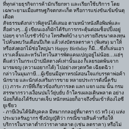
ที่ทุกค่ายธุรกิจการค้ามักเรียกหา และเรียกใช้บริการ โดย
เฉพาะยามเมื่อเศรษฐกิจตกสะเก็ด หรือการแข่งขันเข้มข้นดุ
เดือด
สัจธรรมดังกล่าวพิสูจน์ได้เสมอ ตามหน้าหนังสือพิมพ์และ
สื่อต่างๆ
…
ผู้ เขียนเองก็มักได้รับการกระตุ้นต่อมช็อปปิ้งอยู่
บ่อยๆ จากโบรชัวร์บ้าง โทรศัพท์บ้าง บางรายถึงขนาดลงทุน
ไปค้นพบวันเดือนปีเกิด แล้วส่งบัตรลดราคา (พิเศษ) มาให้
หรือส่งดอกไม้ช่อใหญ่มา
Happy Birthday
ก็มี
…
ซึ่งก็เล่นเอา
เราเคลิ้มและหวั่นไหวในสารพัดแคมเปญอยู่ไม่น้อย
…
แฮ่ๆ
ดีแต่ว่าในกระเป๋าบ่มีสตางค์เท่านั้นเอง ก็เลยรอดพ้นจาก
มารผจญ (ความอยากได้) ไปอย่างหวุดหวิด เฉียดฉิว
!
กล่าวในมุมภาษี
…
ผู้เขียนมีอุทาหรณ์สอนใจแก่บรรดาพ่อค้า
นักขาย และนักส่งเสริมการขาย หลายประการดังนี้ครับ
(1)
ภาระ ภาษีที่เกี่ยวข้องกับการลด แลก แจก แถม นั้น กรม
สรรพากรวางเงื่อนปมไว้ยุ่บยั่บ ถ้าใครเผลอเดินพลาด อย่าง
น้อยก็ต้องได้รับบาดเจ็บ หนักหน่อยก็อาจถึงขั้นเข้าห้องไอซี
ยูเชียว
-
ภาษีเงินได้นิติบุคคล มีหมากกลอยู่ที่มาตรา
65
ทวิ (
4)
แห่ง
ประมวลรัษฎากร ซึ่งบัญญัติว่า กรณีขายสินค้าหรือให้
บริการในราคาต่ำกว่าราคาตลาด (เช่น ลดราคา) หรือไม่