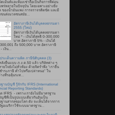
์ตเม้นท์และห้องเช่าถือเป็นกิจการที่ค่อน
แพร่หลายในปัจจุบัน โดยเฉพาะอย่างยิ่ง
ค ของน้ำมันแพง การจราจรติดขัด และมี
ขนส่งมวลชนสมัย...
อัตราภาษีเงินได้บุคคลธรรมดา
2555 (ใหม่)
อัตราภาษีเงินได้บุคคลธรรมดา
ใหม่ * - เงินได้สุทธิ 0-300,000
บาท อัตราภาษี 5% - เงินได้
ิ 300,001 ถึง 500,000 บาท อัตราภาษี
 เงิน...
ประเด็นความผิด ภาษีนิติบุคคล (3)
ลังยื่นแบบ ภ.ง.ด.50 แล้ว บริษัทต่าง ๆ
ายใจยังไม่ทั่วท้อง ด้วยจิตรำพึง “เรายื่น
ำระภาษี ต่ำไปหรือเปล่าหนอ” ใน
างที่รอลุ้นระท...
ฐานบัญชี รู้จักกับ IFRS (International
ncial Reporting Standards)
ิด IFRS - เพราะเรายังไม่มีมาตรฐาน
ัญชีที่เป็นรูปแบบเดียวกันอันเป็น
ฐานสากลของโลก ดัง จะเห็นได้จากการ
หรัฐอเมริกาใช้ระบบมาตรฐาน...
รางสรุปการหักลดหย่อนและยกเว้นภาษี