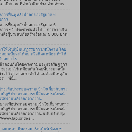
ภาษีหัก ณ ที่จ่าย) ตัวอย่าง จ่ายค่าบร...
การฟื้นฟูหลังน้ำลดของรัฐบาล 6
รการ
การฟื้นฟูหลังน้ำลดของรัฐบาล 6
การ • 1.ประชาชนทั่วไป – การจ่ายเงิน
เหลือผู้ประสบภัยครัวเรือนละ 5,000 บาท
การให้เงินกู้ยืมแก่กรรมการ,พนักงาน โดย
ดดอกเบี้ยจะได้มั๊ย หรือคิดแต่น้อย ถ้าได้
ทำอย่างไร
ตอบกันโดยตรงตามประมวลรัษฎากร
ิดช่องเอาไว้เหมือนกัน โดยที่ประมวลนั้น
ล่าวไว้ว่า อาจกระทำได้ แต่ต้องมีเหตุอัน
ร ทีนี้เ...
ย่างเพื่อประกอบความเข้าใจเกี่ยวกับการ
ึกบัญชีประมาณการหนี้สินผลประโยชน์
พนักงานหลังออกจากงาน
ย่างเพื่อประกอบความเข้าใจเกี่ยวกับการ
ึกบัญชีประมาณการหนี้สินผลประโยชน์
นักงานหลังออกจากงาน ฉบับปรับปรุง
//www.fap.or.th/s...
างแผนภาษีของอพาร์ตเม้นท์ ห้องเช่า