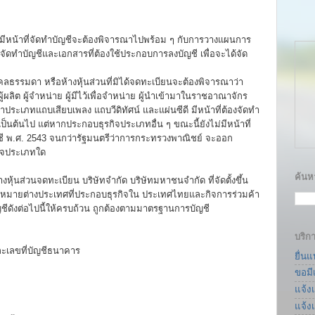
งที่ผู้มีหน้าที่จัดทำบัญชีจะต้องพิจารณาไปพร้อม ๆ กับการวางแผนการ
รจัดทำบัญชีและเอกสารที่ต้องใช้ประกอบการลงบัญชี เพื่อจะได้จัด
บุคคลธรรมดา หรือห้างหุ้นส่วนที่มิได้จดทะเบียนจะต้องพิจารณาว่า
ลิต ผู้จำหน่าย ผู้มีไว้เพื่อจำหน่าย ผู้นำเข้ามาในราชอาณาจักร
าประเภทแถบเสียบเพลง แถบวีดิทัศน์ และแผ่นซีดี มีหน้าที่ต้องจัดทำ
 เป็นต้นไป แต่หากประกอบธุรกิจประเภทอื่น ๆ ขณะนี้ยังไม่มีหน้าที่
ชี พ.ศ. 2543 จนกว่ารัฐมนตรีว่าการกระทรวงพาณิชย์ จะออก
ิจประเภทใด
ค้นหา
นห้างหุ้นส่วนจดทะเบียน บริษัทจำกัด บริษัทมหาชนจำกัด ที่จัดตั้งขึ้น
กฎหมายต่างประเทศที่ประกอบธุรกิจใน ประเทศไทยและกิจการร่วมค้า
ชีดังต่อไปนี้ให้ครบถ้วน ถูกต้องตามมาตรฐานการบัญชี
บริก
ละเลขที่บัญชีธนาคาร
ยื่น
ขอมี
แจ้ง
แจ้ง