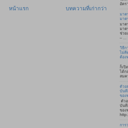
อัตรา
หน้าแรก
บทความที่เก่ากว่า
มาตร
มาต
มาตร
มาตร
ช่วย
– ...
วิธี
ไม่คิ
ต้อง
ถ้า
ก็เป
ได้ก
สมคว
ตัวอ
บันท
ของ
ตัวอ
บันท
ของพ
http:
การว