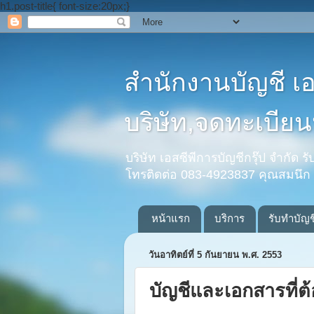
h1.post-title{ font-size:20px;}
สำนักงานบัญชี เ
บริษัท,จดทะเบียนห
บริษัท เอสซีพีการบัญชีกรุ๊ป จำกัด 
โทรติดต่อ 083-4923837 คุณสมนึก
หน้าแรก
บริการ
รับทำบัญช
วันอาทิตย์ที่ 5 กันยายน พ.ศ. 2553
บัญชีและเอกสารที่ต