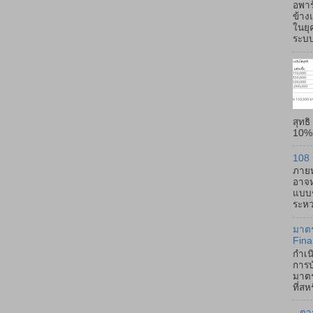
อพาร
ข้าง
ในยุ
ระบบ
สุทธ
10% -
108 
ภายห
อาจห
แบบช
ระหว่
มาตร
Fina
กำเน
การบ
มาตร
ที่ส
ตา