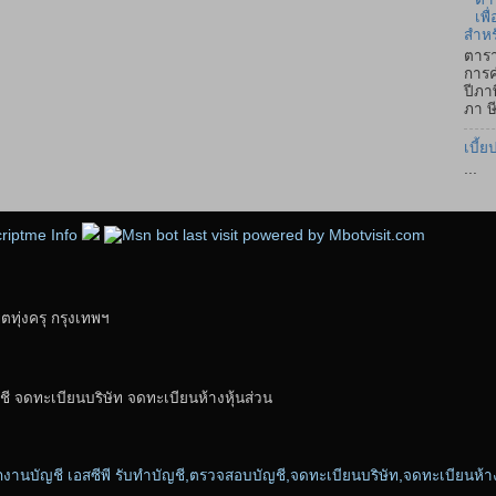
เพ
สำหร
ตารา
การค
ปีภา
ภา ษี
เบี้ย
...
ุ่งครุ กรุงเทพฯ
ี จดทะเบียนบริษัท จดทะเบียนห้างหุ้นส่วน