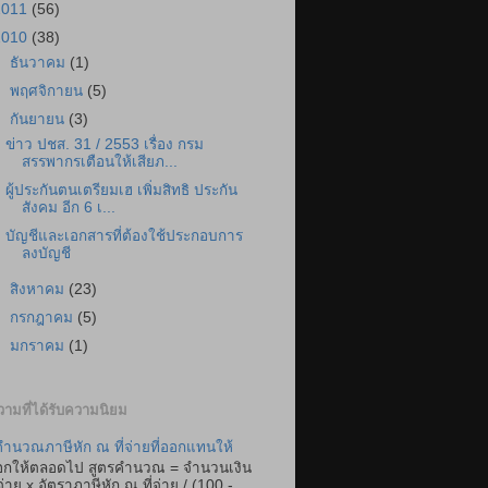
2011
(56)
2010
(38)
►
ธันวาคม
(1)
►
พฤศจิกายน
(5)
▼
กันยายน
(3)
ข่าว ปชส. 31 / 2553 เรื่อง กรม
สรรพากรเตือนให้เสียภ...
ผู้ประกันตนเตรียมเฮ เพิ่มสิทธิ ประกัน
สังคม อีก 6 เ...
บัญชีและเอกสารที่ต้องใช้ประกอบการ
ลงบัญชี
►
สิงหาคม
(23)
►
กรกฎาคม
(5)
►
มกราคม
(1)
ามที่ได้รับความนิยม
ำนวณภาษีหัก ณ ที่จ่ายที่ออกแทนให้
อกให้ตลอดไป สูตรคำนวณ = จำนวนเงิน
่จ่าย x อัตราภาษีหัก ณ ที่จ่าย / (100 -