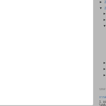
►
▼
บทคว
การค
1. อ
ได้ที